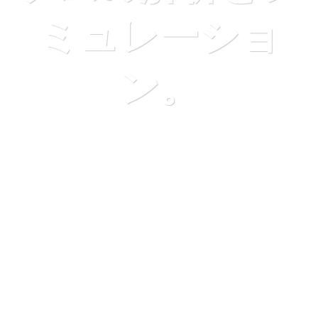
ミュレーショ
ン。
Chúng tôi ở đây để hỗ trợ và giúp đỡ cho những mong
muốn của quý khách!