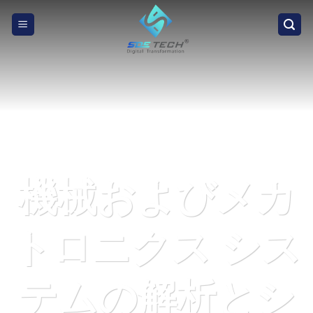
Skip
to
content
機械およびメカ
トロニクス シス
テムの解析とシ