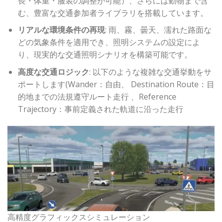
長・体重・服装の調整が可能）、さらには動物まで含
む、豊富な交通参加者ライブラリを搭載しています。
リアルな環境条件の再現
: 雨、霧、曇天、濡れた路面な
どの気象条件を適用でき、照明システムの設定によ
り、現実的な交通照明シナリオを構築可能です。
高度な交通ロジック
: 以下のような複雑な交通挙動をサ
ポートします(Wander：自由、 Destination Route：目
的地までの法規遵守ルート走行 、Reference
Trajectory：事前定義された軌道に沿った走行
高精度グラフィックスシミュレーション