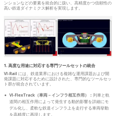
ンションなどの要素を統合的に扱い、高精度かつ信頼性の
高い鉄道ダイナミクス解析を実現します。
1. 高度な用途に対応する専門ツールセットの統合
VI-Rail
には、鉄道業界における複雑な運用課題および開
発課題に対応するために設計された、専門的なツールセッ
ト群が統合されています。
VI-FlexTrack（車両－インフラ相互作用）：
列車と軌
道間の相互作用によって発生する動的影響を詳細にモ
デル化し、柔軟な鉄道インフラ上を走行する車両挙動
を高精度に再現します。