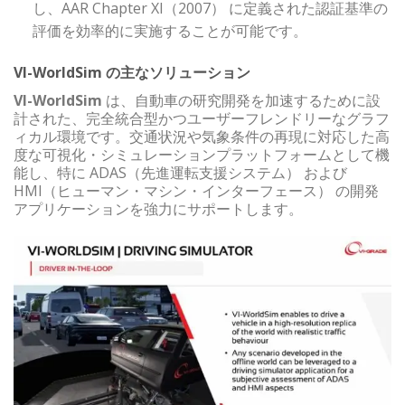
し、AAR Chapter XI（2007） に定義された認証基準の
評価を効率的に実施することが可能です。
VI-WorldSim の主なソリューション
VI-WorldSim
は、自動車の研究開発を加速するために設
計された、完全統合型かつユーザーフレンドリーなグラフ
ィカル環境です。交通状況や気象条件の再現に対応した高
度な可視化・シミュレーションプラットフォームとして機
能し、特に ADAS（先進運転支援システム） および
HMI（ヒューマン・マシン・インターフェース） の開発
アプリケーションを強力にサポートします。