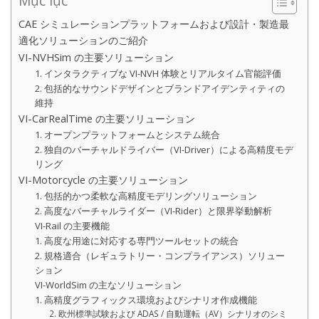
Mục lục
CAE シミュレーションプラットフォームおよび設計・製造最
適化ソリューションのご紹介
VI-NVHSim の主要ソリューション
1. インタラクティブな VI-NVH 体験とリアルタイム官能評価
2. 包括的なサウンドデザインとブランドアイデンティティの
維持
VI-CarRealTime の主要ソリューション
1. オープンプラットフォームとシステム統合
2. 独自のバーチャルドライバー（VI-Driver）による高精度モデ
リング
VI-Motorcycle の主要ソリューション
1. 包括的かつ柔軟な高精度モデリングソリューション
2. 高度なバーチャルライダー（VI-Rider）と限界挙動解析
VI-Rail の主要機能
1. 高度な用途に対応する専門ツールセットの統合
2. 規格適合（レギュラトリー・コンプライアンス）ソリュー
ション
VI-WorldSim の主なソリューション
1. 高精度グラフィックス環境およびシナリオ作成機能
2. 欧州標準試験および ADAS / 自動運転（AV）シナリオのシミ