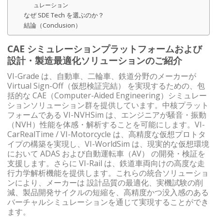
ュレーション
なぜ SDE Tech を選ぶのか？
結論（Conclusion）
CAE シミュレーションプラットフォームおよび
設計・製造最適化ソリューションのご紹介
VI-Grade は、自動車、二輪車、鉄道分野のメーカーが
Virtual Sign-Off（仮想検証完結） を実現するための、包
括的な CAE（Computer-Aided Engineering）シミュレー
ションソリューション群を提供しています。中核プラット
フォームである VI-NVHSim は、エンジニアが騒音・振動
（NVH）性能を体感・解析することを可能にします。VI-
CarRealTime / VI-Motorcycle は、高精度な仮想プロトタ
イプの構築を実現し、VI-WorldSim は、現実的な仮想環境
において ADAS および自動運転車（AV） の開発・検証を
支援します。さらに VI-Rail は、鉄道車両向けの高度な走
行力学解析機能を提供します。これらの統合ソリューショ
ンにより、メーカーは 設計品質の最適化、実機試験の削
減、製品開発サイクルの短縮を、高精度かつ没入感のある
バーチャルシミュレーションを通じて実現することができ
ます。