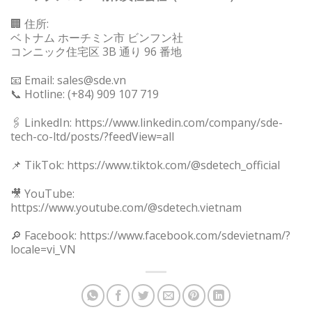
🏢 住所:
ベトナム ホーチミン市 ビンフン社
コンニック住宅区 3B 通り 96 番地
📧 Email: sales@sde.vn
📞 Hotline: (+84) 909 107 719
🖇 LinkedIn: https://www.linkedin.com/company/sde-
tech-co-ltd/posts/?feedView=all
📌 TikTok: https://www.tiktok.com/@sdetech_official
🎥 YouTube:
https://www.youtube.com/@sdetech.vietnam
🔎 Facebook: https://www.facebook.com/sdevietnam/?
locale=vi_VN