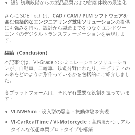
設計初期段階からの製品品質および顧客体験の最適化
さらに SDE Tech は、
CAD / CAM / PLM ソフトウェアを
含む包括的なエンジニアリング技術ソリューション
の提供
にも強みを持ち、設計から製造までをつなぐ エンドツー
エンドのデジタルトランスフォーメーションを実現しま
す。
結論（Conclusion）
本記事では、VI-Grade のシミュレーションソリューショ
ンが、自動車、二輪車、鉄道分野にわたり、モビリティの
未来をどのように形作っているかを包括的にご紹介しまし
た。
各プラットフォームは、それぞれ重要な役割を担っていま
す：
VI-NVHSim
：没入型の騒音・振動体験を実現
VI-CarRealTime / VI-Motorcycle
：高精度かつリアル
タイムな仮想車両プロトタイプを構築