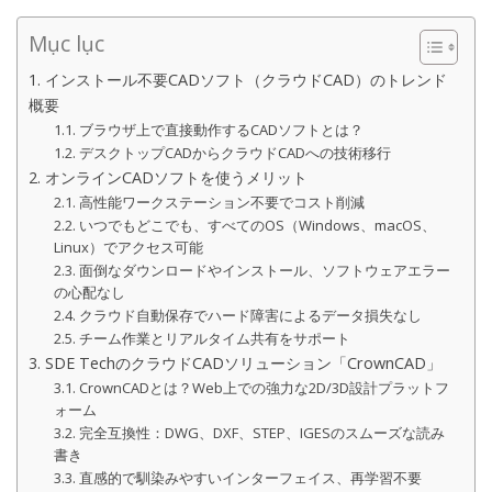
Mục lục
1. インストール不要CADソフト（クラウドCAD）のトレンド
概要
1.1. ブラウザ上で直接動作するCADソフトとは？
1.2. デスクトップCADからクラウドCADへの技術移行
2. オンラインCADソフトを使うメリット
2.1. 高性能ワークステーション不要でコスト削減
2.2. いつでもどこでも、すべてのOS（Windows、macOS、
Linux）でアクセス可能
2.3. 面倒なダウンロードやインストール、ソフトウェアエラー
の心配なし
2.4. クラウド自動保存でハード障害によるデータ損失なし
2.5. チーム作業とリアルタイム共有をサポート
3. SDE TechのクラウドCADソリューション「CrownCAD」
3.1. CrownCADとは？Web上での強力な2D/3D設計プラットフ
ォーム
3.2. 完全互換性：DWG、DXF、STEP、IGESのスムーズな読み
書き
3.3. 直感的で馴染みやすいインターフェイス、再学習不要