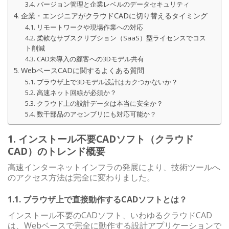
3.4. バージョン管理と企業レベルのデータセキュリティ
4. 企業・エンジニアがクラウドCADに切り替えるタイミング
4.1. リモートワークや現場作業への対応
4.2. 柔軟なサブスクリプション（SaaS）型ライセンスでコス
ト削減
4.3. CAD未導入の顧客への3Dモデル共有
5. WebベースCADに関するよくある質問
5.1. ブラウザ上で3Dモデル設計はカクつかないか？
5.2. 高速ネット回線が必須か？
5.3. クラウド上の設計データは本当に安全か？
5.4. 数千部品のアセンブリにも対応可能か？
1. インストール不要CADソフト（クラウド
CAD）のトレンド概要
高速インターネットインフラの発展により、技術ツールへ
のアクセス方法は完全に変わりました。
1.1. ブラウザ上で直接動作するCADソフトとは？
インストール不要のCADソフト、いわゆるクラウドCAD
は、Webベースで完全に動作する設計アプリケーションで