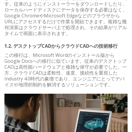
す。従来のようにインストーラーをダウンロードしたり、
ローカルハードディスクにデータを保存する必要はなく、
Google ChromeやMicrosoft Edgeなどのブラウザから
URLにアクセスするだけで作業を開始できます。複雑な幾
何演算はクラウドサーバ上で処理され、その結果がリアル
タイムで画面に表示されます。
1.2. デスクトップCADからクラウドCADへの技術移行
この移行は、Microsoft Wordのインストール版から
Google Docsへの移行に似ています。従来のデスクトップ
CADは高性能ハードウェアと複雑な保守が必要でした。一
方、クラウドCADは柔軟性、速度、接続性を重視した
Industry 4.0時代の象徴であり、エンジニアにとってデバ
イスや地理的制約を解消するソリューションです。