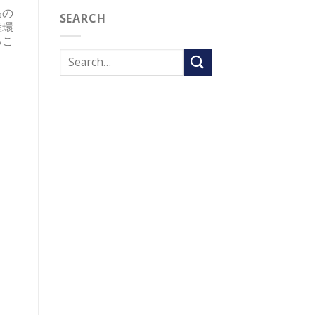
品の
SEARCH
産環
るこ