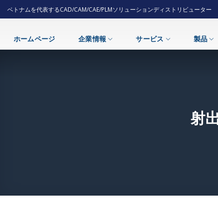
Skip
ベトナムを代表するCAD/CAM/CAE/PLMソリューションディストリビューター
to
content
ホームページ
企業情報
サービス
製品
射