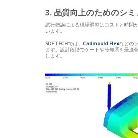
3. 品質向上のためのシ
試行錯誤による現場調整はコストと時間
います。
SDE TECH
では、
Cadmould Flex
などの
ます。設計段階でゲートや冷却系を最適
します。