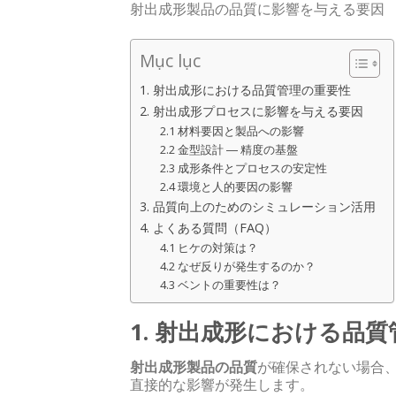
射出成形製品の品質に影響を与える要因
Mục lục
1. 射出成形における品質管理の重要性
2. 射出成形プロセスに影響を与える要因
2.1 材料要因と製品への影響
2.2 金型設計 ― 精度の基盤
2.3 成形条件とプロセスの安定性
2.4 環境と人的要因の影響
3. 品質向上のためのシミュレーション活用
4. よくある質問（FAQ）
4.1 ヒケの対策は？
4.2 なぜ反りが発生するのか？
4.3 ベントの重要性は？
1. 射出成形における品
射出成形製品の品質
が確保されない場合
直接的な影響が発生します。