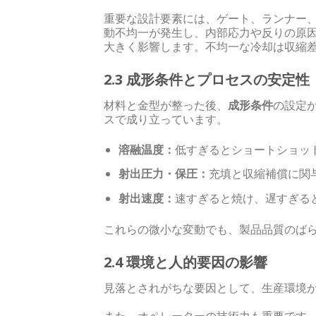
重要な設計要素には、ゲート、ランナー
動不均一が発生し、内部応力や反りの原
大きく影響します。不均一な冷却は収縮
2.3 成形条件とプロセスの安定性
材料と金型が整った後、
成形条件
の設定
スで成り立っています。
溶融温度：
低すぎるとショートショッ
射出圧力・保圧：
充填と収縮補償に関
射出速度：
速すぎると焼け、遅すぎる
これらの微小な変動でも、製品品質のば
2.4 環境と人的要因の影響
見落とされがちな要因として、生産環境