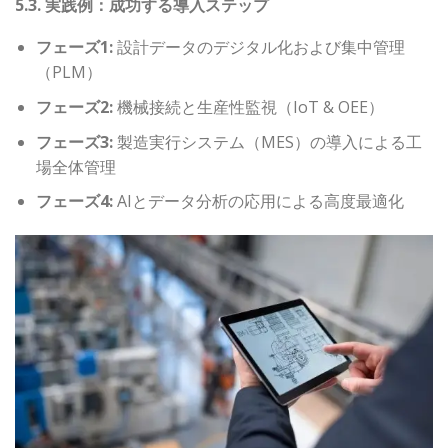
5.3. 実践例：成功する導入ステップ
フェーズ1:
設計データのデジタル化および集中管理
（PLM）
フェーズ2:
機械接続と生産性監視（IoT & OEE）
フェーズ3:
製造実行システム（MES）の導入による工
場全体管理
フェーズ4:
AIとデータ分析の応用による高度最適化