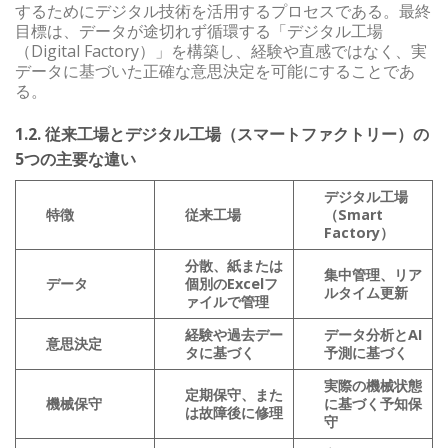
するためにデジタル技術を活用するプロセスである。最終
目標は、データが途切れず循環する「デジタル工場
（Digital Factory）」を構築し、経験や直感ではなく、実
データに基づいた正確な意思決定を可能にすることであ
る。
1.2. 従来工場とデジタル工場（スマートファクトリー）の
5つの主要な違い
デジタル工場
特徴
従来工場
（Smart
Factory）
分散、紙または
集中管理、リア
データ
個別のExcelフ
ルタイム更新
ァイルで管理
経験や過去デー
データ分析とAI
意思決定
タに基づく
予測に基づく
実際の機械状態
定期保守、また
機械保守
に基づく予知保
は故障後に修理
守