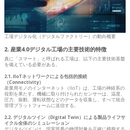
工場デジタル化（デジタルファクトリー）の動向概要
2. 産業4.0デジタル工場の主要技術的特徴
真に「スマート」と呼ばれる工場は、以下の主要技術基盤
を備えている必要がある。
2.1. IIoTネットワークによる包括的接続
（Connectivity）
産業用モノのインターネット（IIoT）は、工場の神経系の
役割を果たす。機械に取り付けられたセンサーは、温度、
圧力、振動、運転状態などのデータを収集し、すべて統合
管理プラットフォームに送信する。
2.2. デジタルツイン（Digital Twin）による製品ライフサ
イクル全体のシミュレーション
デジタルツインは、現実世界の物理対象を正確に模擬する