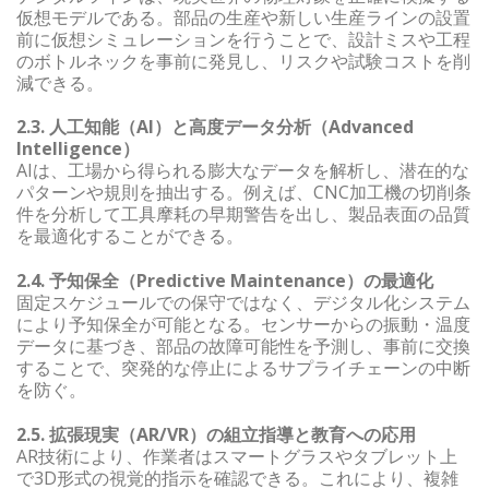
仮想モデルである。部品の生産や新しい生産ラインの設置
前に仮想シミュレーションを行うことで、設計ミスや工程
のボトルネックを事前に発見し、リスクや試験コストを削
減できる。
2.3. 人工知能（AI）と高度データ分析（Advanced
Intelligence）
AIは、工場から得られる膨大なデータを解析し、潜在的な
パターンや規則を抽出する。例えば、CNC加工機の切削条
件を分析して工具摩耗の早期警告を出し、製品表面の品質
を最適化することができる。
2.4. 予知保全（Predictive Maintenance）の最適化
固定スケジュールでの保守ではなく、デジタル化システム
により予知保全が可能となる。センサーからの振動・温度
データに基づき、部品の故障可能性を予測し、事前に交換
することで、突発的な停止によるサプライチェーンの中断
を防ぐ。
2.5. 拡張現実（AR/VR）の組立指導と教育への応用
AR技術により、作業者はスマートグラスやタブレット上
で3D形式の視覚的指示を確認できる。これにより、複雑