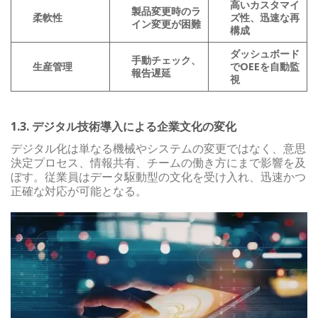
高いカスタマイ
製品変更時のラ
柔軟性
ズ性、迅速な再
イン変更が困難
構成
ダッシュボード
手動チェック、
生産管理
でOEEを自動監
報告遅延
視
1.3. デジタル技術導入による企業文化の変化
デジタル化は単なる機械やシステムの変更ではなく、意思
決定プロセス、情報共有、チームの働き方にまで影響を及
ぼす。従業員はデータ駆動型の文化を受け入れ、迅速かつ
正確な対応が可能となる。