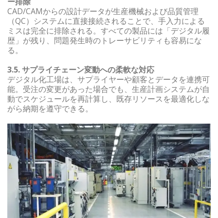
ー排除
CAD/CAMからの設計データが生産機械および品質管理
（QC）システムに直接接続されることで、手入力による
ミスは完全に排除される。すべての製品には「デジタル履
歴」が残り、問題発生時のトレーサビリティも容易にな
る。
3.5. サプライチェーン変動への柔軟な対応
デジタル化工場は、サプライヤーや顧客とデータを連携可
能。受注の変更があった場合でも、生産計画システムが自
動でスケジュールを再計算し、既存リソースを最適化しな
がら納期を遵守できる。