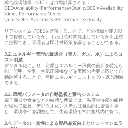
総合設備効率（OEE）は自動計算される：
OEE=Availability×Performance×QualityOEE = Availability
\times Performance \times
QualityOEE=Availability×Performance×Quality
リアルタイムでOEEを監視することで、どの機械が能力以
下で稼働しているか、または長時間停止しているかを正確
に把握でき、管理者は即時対応策を講じることができる。
3.2. エネルギー管理の最適化（電力、ガス、水）によるコ
スト削減
デジタル化により、企業はエネルギー浪費の箇所を特定可
能。照明、空調、空気圧縮機などを実際の需要に応じて自
動調整することで、年間エネルギーコストを10～20%削減
できる。
3.3. 環境パラメータの自動監視と警告システム
電子機器や食品などの敏感な産業では、温度や湿度の維持
が極めて重要。デジタル化システムは自動的に警告を発
し、環境条件を調整して、生産環境を常に規格内に保つ。
3.4. データの一貫性による製品品質向上とヒューマンエラ