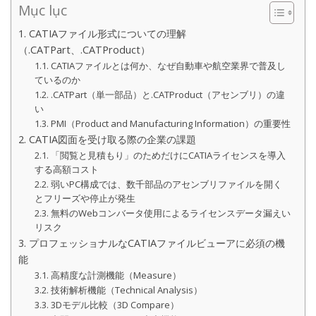
Mục lục
1. CATIAファイル形式についての理解
（.CATPart、.CATProduct）
1.1. CATIAファイルとは何か、なぜ自動車や航空業界で普及し
ているのか
1.2. .CATPart（単一部品）と.CATProduct（アセンブリ）の違
い
1.3. PMI（Product and Manufacturing Information）の重要性
2. CATIA図面を受け取る際の企業の課題
2.1. 「閲覧と見積もり」のためだけにCATIAライセンスを導入
する高額コスト
2.2. 弱いPC構成では、数千部品のアセンブリファイルを開く
とフリーズや停止が発生
2.3. 無料のWebコンバータ使用によるライセンスデータ漏えい
リスク
3. プロフェッショナルなCATIAファイルビューアに必須の機
能
3.1. 高精度な計測機能（Measure）
3.2. 技術解析機能（Technical Analysis）
3.3. 3Dモデル比較（3D Compare）