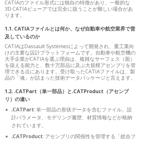
CATIAのファイル形式には独自の特徴があり、一般的な
3D CATIAビューアでは完全に扱うことが難しい場合があ
ります。
1.1. CATIAファイルとは何か、なぜ自動車や航空業界で普
及しているのか
CATIAはDassault Systèmesによって開発され、重工業向
けの主要な設計プラットフォームです。自動車や航空機の
大手企業がCATIAを選ぶ理由は、複雑なサーフェス（面）
を扱える能力と、数十万部品に及ぶ大規模アセンブリを管
理できる点にあります。受け取ったCATIAファイルは、製
品の「魂」が詰まった技術データパッケージと言えます。
1.2. .CATPart（単一部品）と.CATProduct（アセンブ
リ）の違い
.CATPart
: 単一部品の形状データを含むファイル。設
計パラメータ、モデリング履歴、材質情報などが格納
されています。
.CATProduct
: アセンブリの関係性を管理する「総合フ