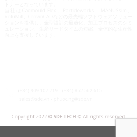
トナーとなっています。
当社はCadmould Flex、Particleworks、MANUSsim、
VoluMill、CrownCADなどの最先端ソフトウェアソリュー
ションを提供し、金型設計の最適化、加工プロセスのシミ
ュレーション、生産リードタイムの短縮、全体的な生産性
向上を支援しています。
連絡情報
ベトナム・ホーチミン市 ビンフン社 コニック住宅地 3B
通り96番地
(+84) 909 107 719
-
(+84)
852 562 615
sales@sde.vn - phuoc.ng@sde.vn
Copyright 2022 ©
SDE TECH
© All rights reserved.