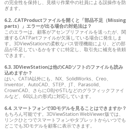
の完全性を保持し、見積り作業中の社員による誤操作を防
ぎます。
6.2. .CATProductファイルを開くと「部品不足（Missing
parts）」エラーが出る場合の対処法は？
このエラーは、顧客がアセンブリファイルを送ったが、関
連する.CATPartファイルが欠落している場合に発生しま
す。3DViewStationの柔軟なパス管理機能により、どの部
品が不足しているかをすぐに特定し、取引先に補充を依頼
できます。
6.3. 3DViewStationは他のCADソフトのファイルも読み
込めますか？
はい。CATIA以外にも、NX、SolidWorks、Creo、
Inventor、AutoCAD、STEP、JT、Parasolid、
CrownCAD、さらにOBJやSTLなどのグラフィックファイ
ルなど、60以上の形式に対応しています。
6.4. スマートフォンで3Dモデルを見ることはできますか？
もちろん可能です。3DViewStation WebViewer版では、
リンクひとつでスマートフォンやタブレットからいつでも
どこでも3Dモデルを顧客に表示できます。