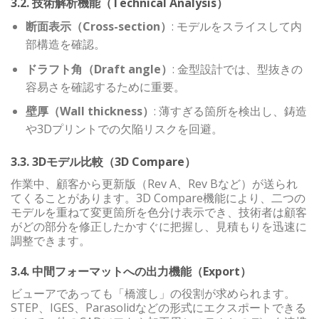
3.2. 技術解析機能（Technical Analysis）
断面表示（Cross-section）
: モデルをスライスして内
部構造を確認。
ドラフト角（Draft angle）
: 金型設計では、型抜きの
容易さを確認するために重要。
壁厚（Wall thickness）
: 薄すぎる箇所を検出し、鋳造
や3Dプリントでの欠陥リスクを回避。
3.3. 3Dモデル比較（3D Compare）
作業中、顧客から更新版（Rev A、Rev Bなど）が送られ
てくることがあります。3D Compare機能により、二つの
モデルを重ねて変更箇所を色分け表示でき、技術者は顧客
がどの部分を修正したかすぐに把握し、見積もりを迅速に
調整できます。
3.4. 中間フォーマットへの出力機能（Export）
ビューアであっても「橋渡し」の役割が求められます。
STEP、IGES、Parasolidなどの形式にエクスポートできる