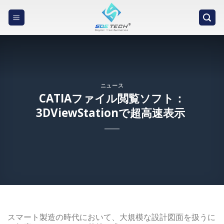
Skip
to
content
ニュース
CATIAファイル閲覧ソフト：
3DViewStationで超高速表示
スマート製造の時代において、大規模な設計図面を扱うに