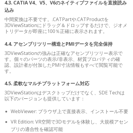
4.3. CATIA V4、V5、V6のネイティブファイルを直接読み
込み
中間変換は不要です。.CATPartや.CATProductを
3DViewStationにドラッグ＆ドロップするだけで、ジオメ
トリデータが即座に100％正確に表示されます。
4.4. アセンブリツリー構造とPMIデータを完全保持
3DViewStationの強みは正確なアセンブリツリー表示で
す。個々のパーツの表示/非表示、材質プロパティの確
認、設計者が付加したPMI寸法情報もすべて閲覧可能で
す。
4.5. 柔軟なマルチプラットフォーム対応
3DViewStationはデスクトップだけでなく、SDE Techは
以下のバージョンも提供しています：
WebViewer: ブラウザ上で直接表示、インストール不要
VR Edition: VR空間で3Dモデルを体験し、大規模アセン
ブリの適合性を確認可能