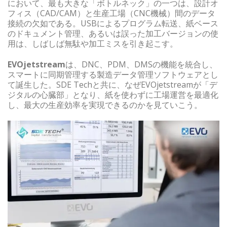
において、最も大きな「ボトルネック」の一つは、設計オ
フィス（CAD/CAM）と生産工場（CNC機械）間のデータ
接続の欠如である。USBによるプログラム転送、紙ベース
のドキュメント管理、あるいは誤った加工バージョンの使
用は、しばしば無駄や加工ミスを引き起こす。
EVOjetstream
は、DNC、PDM、DMSの機能を統合し、
スマートに同期管理する製造データ管理ソフトウェアとし
て誕生した。SDE Techと共に、なぜEVOjetstreamが「デ
ジタルの心臓部」となり、紙を使わずに工場運営を最適化
し、最大の生産効率を実現できるのかを見ていこう。