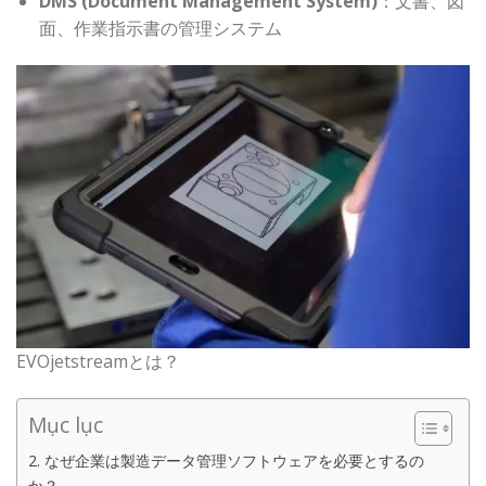
DMS (Document Management System)
：文書、図
面、作業指示書の管理システム
EVOjetstreamとは？
Mục lục
2. なぜ企業は製造データ管理ソフトウェアを必要とするの
か？