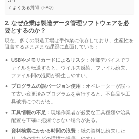
7. よくある質問（FAQ）
2. なぜ企業は製造データ管理ソフトウェアを必
要とするのか？
現在、多くの製造工場は手作業に依存しており、生産性を
阻害するさまざまな課題に直面している：
USBやメモリカードによるリスク
：外部デバイスでフ
ァイルを転送すると、ウイルス感染、ファイル紛失、
ファイル間の混同が発生しやすい。
プログラムの誤バージョン使用
：オペレーターが誤っ
て古い変更済みプログラムを実行すると、不良品や工
具破損につながる。
工具情報の不足
：現場作業者が必要な工具種類や治具
配置を正確に把握できない場合がある。
資料検索にかかる時間の浪費
：紙の資料は紛失した
り、油や埃などの環境で損傷しやすい。