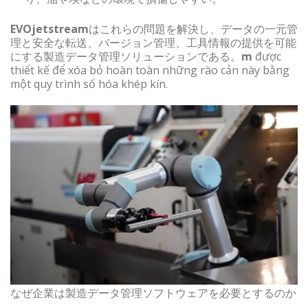
EVOjetstream
はこれらの問題を解決し、データの一元管
理と安全な転送、バージョン管理、工具情報の提供を可能
にする製造データ管理ソリューションである。
m
được
thiết kế để xóa bỏ hoàn toàn những rào cản này bằng
một quy trình số hóa khép kín.
なぜ企業は製造データ管理ソフトウェアを必要とするのか