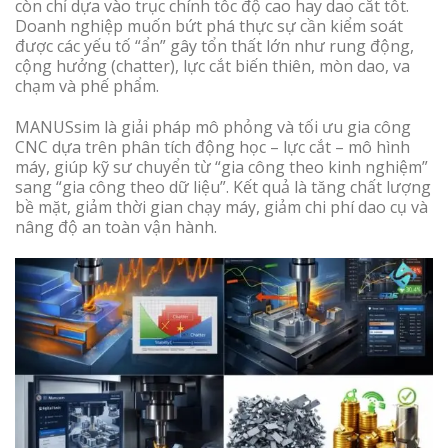
còn chỉ dựa vào trục chính tốc độ cao hay dao cắt tốt.
Doanh nghiệp muốn bứt phá thực sự cần kiểm soát
được các yếu tố “ẩn” gây tổn thất lớn như rung động,
cộng hưởng (chatter), lực cắt biến thiên, mòn dao, va
chạm và phế phẩm.
MANUSsim là giải pháp mô phỏng và tối ưu gia công
CNC dựa trên phân tích động học – lực cắt – mô hình
máy, giúp kỹ sư chuyển từ “gia công theo kinh nghiệm”
sang “gia công theo dữ liệu”. Kết quả là tăng chất lượng
bề mặt, giảm thời gian chạy máy, giảm chi phí dao cụ và
nâng độ an toàn vận hành.