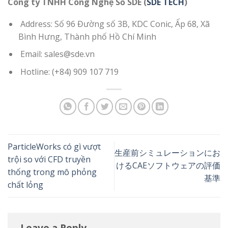
Công ty TNHH Công Nghệ Số SDE (
SDE TECH
)
Address: Số 96 Đường số 3B, KDC Conic, Ấp 68, Xã
Bình Hưng, Thành phố Hồ Chí Minh
Email: sales@sde.vn
Hotline: (+84) 909 107 719
ParticleWorks có gì vượt
生産前シミュレーションにお
trội so với CFD truyền
けるCAEソフトウェアの評価
thống trong mô phỏng
基準
chất lỏng
Leave a Reply