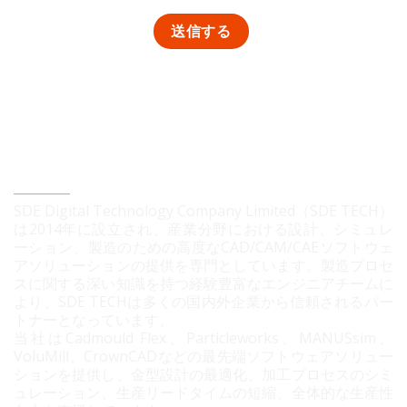
SDEデジタルテクノロジー株式会社
SDE Digital Technology Company Limited（SDE TECH）
は2014年に設立され、産業分野における設計、シミュレ
ーション、製造のための高度なCAD/CAM/CAEソフトウェ
アソリューションの提供を専門としています。製造プロセ
スに関する深い知識を持つ経験豊富なエンジニアチームに
より、SDE TECHは多くの国内外企業から信頼されるパー
トナーとなっています。
当社はCadmould Flex、Particleworks、MANUSsim、
VoluMill、CrownCADなどの最先端ソフトウェアソリュー
ションを提供し、金型設計の最適化、加工プロセスのシミ
ュレーション、生産リードタイムの短縮、全体的な生産性