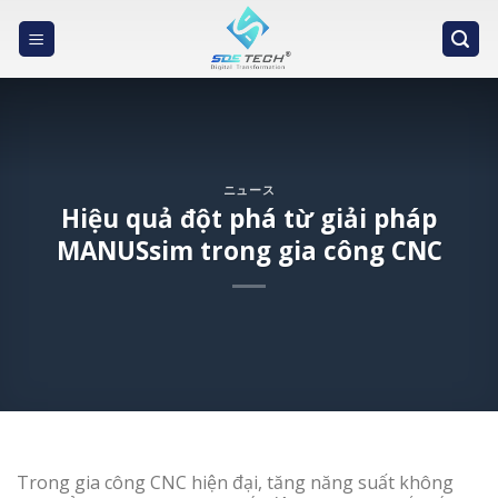
Skip
to
content
ニュース
Hiệu quả đột phá từ giải pháp
MANUSsim trong gia công CNC
Trong gia công CNC hiện đại, tăng năng suất không