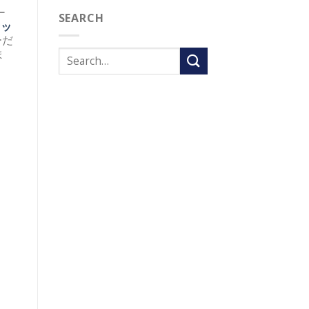
ー
SEARCH
セッ
ーだ
ま