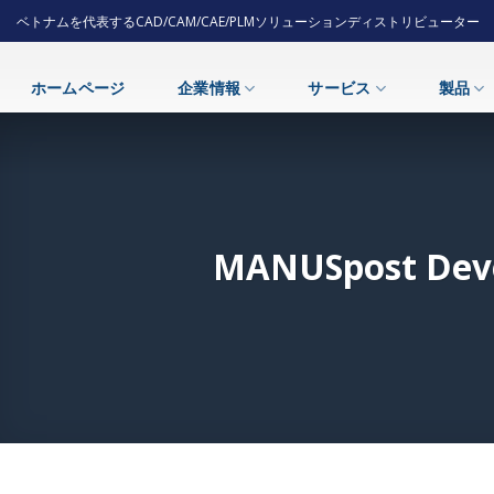
Skip
ベトナムを代表するCAD/CAM/CAE/PLMソリューションディストリビューター
to
content
ホームページ
企業情報
サービス
製品
MANUSpost 