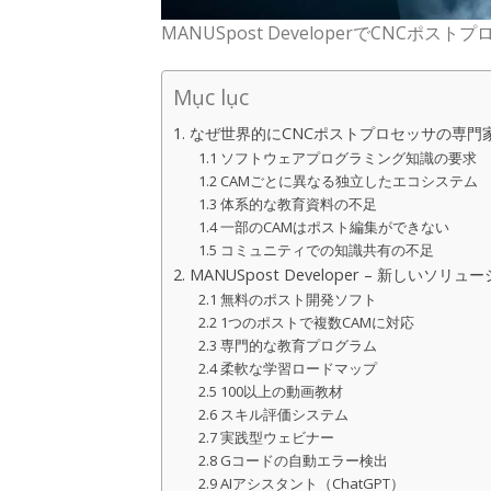
MANUSpost DeveloperでCNCポ
Mục lục
1. なぜ世界的にCNCポストプロセッサの専
1.1 ソフトウェアプログラミング知識の要求
1.2 CAMごとに異なる独立したエコシステム
1.3 体系的な教育資料の不足
1.4 一部のCAMはポスト編集ができない
1.5 コミュニティでの知識共有の不足
2. MANUSpost Developer – 新しいソリュ
2.1 無料のポスト開発ソフト
2.2 1つのポストで複数CAMに対応
2.3 専門的な教育プログラム
2.4 柔軟な学習ロードマップ
2.5 100以上の動画教材
2.6 スキル評価システム
2.7 実践型ウェビナー
2.8 Gコードの自動エラー検出
2.9 AIアシスタント（ChatGPT）