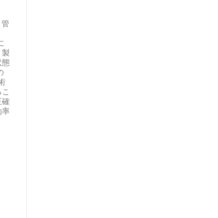
・管
に
、製
状態
の
術
るこ
正確
効率