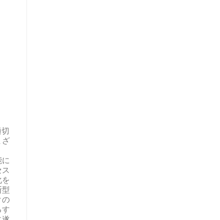
適切
まざ
能に
セス
化を
断型
クの
るす
に遂