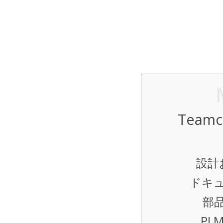
Team
設計
ドキ
部
PL