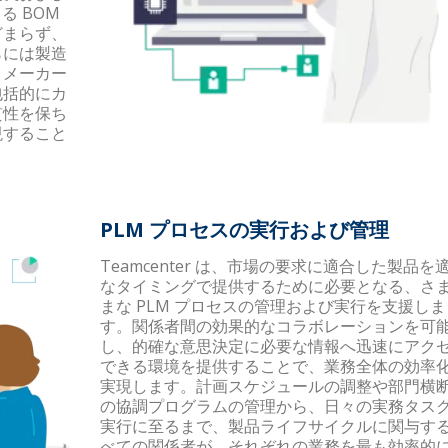
る BOM
どまらず、
らには製造
、メーカー
包括的にカ
貫性を保ち
現すること
PLM プロセスの実行および管理
Teamcenter は、市場の要求に適合した製品を
なタイミングで提供するために必要となる、さ
まな PLM プロセスの管理および実行を支援しま
す。関係者間の効果的なコラボレーションを可
し、的確な意思決定に必要な情報へ迅速にアク
できる環境を提供することで、業務全体の効率
実現します。計画スケジュールの調整や部門横
の協調プログラムの管理から、日々の実務タス
実行に至るまで、製品ライフサイクルに関与す
べての関係者が、それぞれの業務を最も効率的