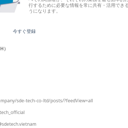
行するために必要な情報を常に共有・活用でき
うになります。
今すぐ登録
CH）
company/sde-tech-co-ltd/posts/?feedView=all
ech_official
@sdetech.vietnam