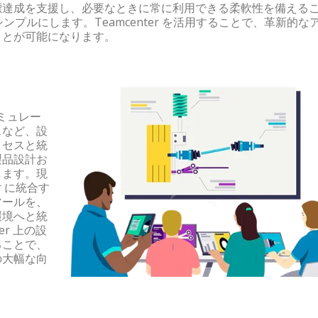
標達成を支援し、必要なときに常に利用できる柔軟性を備える
プルにします。Teamcenter を活用することで、革新的な
ことが可能になります。
シミュレー
スなど、設
ロセスと統
製品設計お
します。現
r に統合す
ツールを、
環境へと統
er 上の設
ることで、
の大幅な向