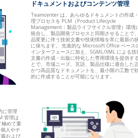
ドキュメントおよびコンテンツ管理
Teamcenter は、あらゆるドキュメントの作成
理プロセスを PLM（Product Lifecycle
Management：製品ライフサイクル管理）環境
統合し、製品開発プロセスと同期させることで
品変更に伴う技術文書や技術情報を常に最新の
に保ちます。 先進的な Microsoft Office ベース
インターフェースに加え、SGML/XML による技
文書の作成・出版に特化した専用環境を提供す
とで、市場ニーズ、言語、製品仕様に適合した
かつ高品質なドキュメントを、最小限の工数で
的に作成することが可能になります。
率的に管理
M 管理は
て極めて重
ザー個人やチ
定義および