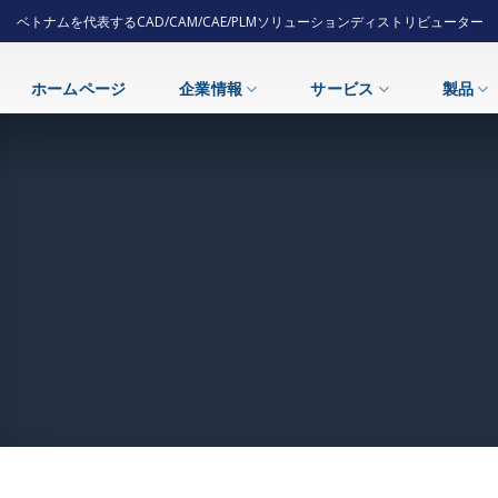
Skip
ベトナムを代表するCAD/CAM/CAE/PLMソリューションディストリビューター
to
content
ホームページ
企業情報
サービス
製品