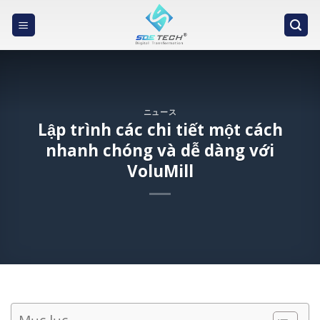
Skip
to
content
ニュース
Lập trình các chi tiết một cách
nhanh chóng và dễ dàng với
VoluMill