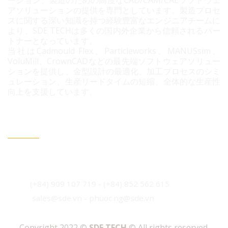
ーション、製造のための高度なCAD/CAM/CAEソフトウェ
アソリューションの提供を専門としています。製造プロセ
スに関する深い知識を持つ経験豊富なエンジニアチームに
より、SDE TECHは多くの国内外企業から信頼されるパー
トナーとなっています。
当社はCadmould Flex、Particleworks、MANUSsim、
VoluMill、CrownCADなどの最先端ソフトウェアソリュー
ションを提供し、金型設計の最適化、加工プロセスのシミ
ュレーション、生産リードタイムの短縮、全体的な生産性
向上を支援しています。
連絡情報
ベトナム・ホーチミン市 ビンフン社 コニック住宅地 3B
通り96番地
(+84) 909 107 719
-
(+84)
852 562 615
sales@sde.vn - phuoc.ng@sde.vn
Copyright 2022 ©
SDE TECH
© All rights reserved.