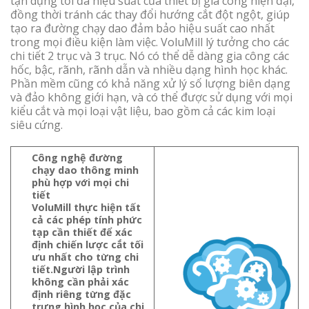
tận dụng tối đa hiệu suất của thiết bị gia công hiện đại,
đồng thời tránh các thay đổi hướng cắt đột ngột, giúp
tạo ra đường chạy dao đảm bảo hiệu suất cao nhất
trong mọi điều kiện làm việc. VoluMill lý tưởng cho các
chi tiết 2 trục và 3 trục. Nó có thể dễ dàng gia công các
hốc, bậc, rãnh, rãnh dẫn và nhiều dạng hình học khác.
Phần mềm cũng có khả năng xử lý số lượng biên dạng
và đảo không giới hạn, và có thể được sử dụng với mọi
kiểu cắt và mọi loại vật liệu, bao gồm cả các kim loại
siêu cứng.
Công nghệ đường
chạy dao thông minh
phù hợp với mọi chi
tiết
VoluMill thực hiện tất
cả các phép tính phức
tạp cần thiết để xác
định chiến lược cắt tối
ưu nhất cho từng chi
tiết.Người lập trình
không cần phải xác
định riêng từng đặc
trưng hình học của chi