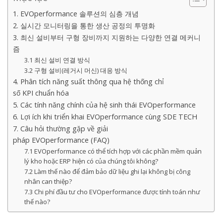
1. EVOperformance 솔루션의 심층 개념
2. 실시간 모니터링을 통한 생산 공정의 투명화
3. 최신 설비부터 구형 장비까지 지원하는 다양한 연결 메커니
즘
3.1 최신 설비 연결 방식
3.2 구형 설비(레거시 머신) 대응 방식
4. Phân tích năng suất thông qua hệ thống chỉ
số KPI chuẩn hóa
5. Các tính năng chính của hệ sinh thái EVOperformance
6. Lợi ích khi triển khai EVOperformance cùng SDE TECH
7. Câu hỏi thường gặp về giải
pháp EVOperformance (FAQ)
7.1 EVOperformance có thể tích hợp với các phần mềm quản
lý kho hoặc ERP hiện có của chúng tôi không?
7.2 Làm thế nào để đảm bảo dữ liệu ghi lại không bị công
nhân can thiệp?
7.3 Chi phí đầu tư cho EVOperformance được tính toán như
thế nào?