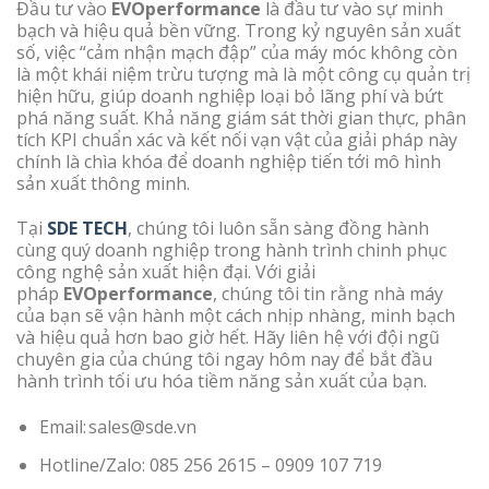
Đầu tư vào
EVOperformance
là đầu tư vào sự minh
bạch và hiệu quả bền vững. Trong kỷ nguyên sản xuất
số, việc “cảm nhận mạch đập” của máy móc không còn
là một khái niệm trừu tượng mà là một công cụ quản trị
hiện hữu, giúp doanh nghiệp loại bỏ lãng phí và bứt
phá năng suất. Khả năng giám sát thời gian thực, phân
tích KPI chuẩn xác và kết nối vạn vật của giải pháp này
chính là chìa khóa để doanh nghiệp tiến tới mô hình
sản xuất thông minh.
Tại
SDE TECH
, chúng tôi luôn sẵn sàng đồng hành
cùng quý doanh nghiệp trong hành trình chinh phục
công nghệ sản xuất hiện đại. Với giải
pháp
EVOperformance
, chúng tôi tin rằng nhà máy
của bạn sẽ vận hành một cách nhịp nhàng, minh bạch
và hiệu quả hơn bao giờ hết. Hãy liên hệ với đội ngũ
chuyên gia của chúng tôi ngay hôm nay để bắt đầu
hành trình tối ưu hóa tiềm năng sản xuất của bạn.
Email: sales@sde.vn
Hotline/Zalo: 085 256 2615 – 0909 107 719