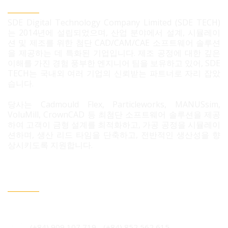
SDE TECH 유한책임 회사
SDE Digital Technology Company Limited (SDE TECH)
는 2014년에 설립되었으며, 산업 분야에서 설계, 시뮬레이
션 및 제조를 위한 첨단 CAD/CAM/CAE 소프트웨어 솔루션
을 제공하는 데 특화된 기업입니다. 제조 공정에 대한 깊은
이해를 가진 경험 풍부한 엔지니어 팀을 보유하고 있어, SDE
TECH는 국내외 여러 기업의 신뢰받는 파트너로 자리 잡았
습니다.
당사는 Cadmould Flex, Particleworks, MANUSsim,
VoluMill, CrownCAD 등 최첨단 소프트웨어 솔루션을 제공
하여 고객이 금형 설계를 최적화하고, 가공 공정을 시뮬레이
션하며, 생산 리드 타임을 단축하고, 전반적인 생산성을 향
상시키도록 지원합니다.
문의 필요 시 연락정보
베트남 호치민시 빈흥사 코닉 주거단지 3B도로 96번지
(+84) 909 107 719
-
(+84) 852 562 615