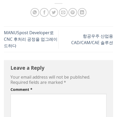
MANUSpost Developer로
항공우주 산업용
CNC 후처리 공정을 업그레이
CAD/CAM/CAE 솔루션
드하다
Leave a Reply
Your email address will not be published.
Required fields are marked
*
Comment
*