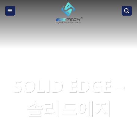
Skip
to
content
SOLID EDGE –
솔리드에지