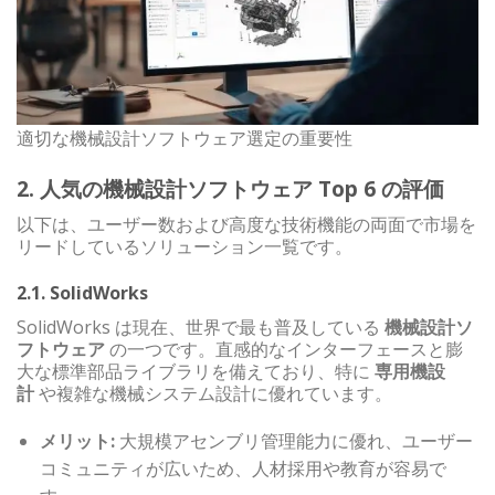
適切な機械設計ソフトウェア選定の重要性
2. 人気の機械設計ソフトウェア Top 6 の評価
以下は、ユーザー数および高度な技術機能の両面で市場を
リードしているソリューション一覧です。
2.1. SolidWorks
SolidWorks は現在、世界で最も普及している
機械設計ソ
フトウェア
の一つです。直感的なインターフェースと膨
大な標準部品ライブラリを備えており、特に
専用機設
計
や複雑な機械システム設計に優れています。
メリット:
大規模アセンブリ管理能力に優れ、ユーザー
コミュニティが広いため、人材採用や教育が容易で