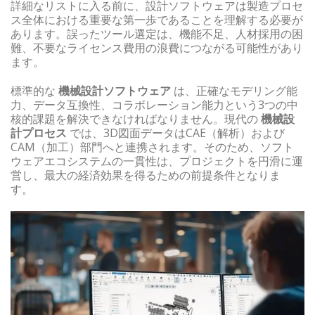
詳細なリストに入る前に、設計ソフトウェアは製造プロセ
ス全体における重要な第一歩であることを理解する必要が
あります。誤ったツール選定は、機能不足、人材採用の困
難、不要なライセンス費用の浪費につながる可能性があり
ます。
標準的な
機械設計ソフトウェア
は、正確なモデリング能
力、データ互換性、コラボレーション能力という3つの中
核的課題を解決できなければなりません。現代の
機械設
計プロセス
では、3D図面データはCAE（解析）および
CAM（加工）部門へと連携されます。そのため、ソフト
ウェアエコシステムの一貫性は、プロジェクトを円滑に運
営し、最大の経済効果を得るための前提条件となりま
す。