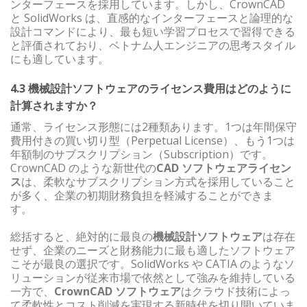
ンターフェースを採用しています。しかし、CrownCAD
と SolidWorks は、直感的なインターフェースと論理的な
設計コマンドにより、最も短い学習プロセスで習得できる
と評価されており、ベトナム人エンジニアの思考スタイル
にも適しています。
4.3 機械設計ソフトウェアのライセンス費用はどのように
計算されますか？
通常、ライセンス形態には2種類あります。1つは年間保守
費用付きの買い切り型（Perpetual License）、もう1つは
年額制のサブスクリプション（Subscription）です。
CrownCAD のような新世代の
CAD ソフトウェアライセン
ス
は、柔軟なサブスクリプション方式を採用していること
が多く、企業の初期財務負担を軽減することができま
す。
総括すると、絶対的に最良の
機械設計ソフトウェア
は存在
せず、企業のニーズと財務能力に最も適したソフトウェア
こそが最良の選択です。SolidWorks や CATIA のようなソ
リューションが従来市場で依然として強みを維持している
一方で、
CrownCAD ソフトウェア
はクラウド技術によっ
て柔軟性とコスト削減を実現する新時代を切り開いていま