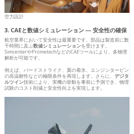
空力設計
3. CAEと数値シミュレーション ― 安全性の確保
航空業界において安全性は最重要です。部品は製造前に数
千時間に及ぶ
数値シミュレーション
を受けます。
SimcenterやPrometechなどのCAEツールにより、多物理
解析が可能です。
例えば、バードストライク、翼の着氷、エンジンタービン
の高温耐性などの極限条件を再現します。さらに、
デジタ
ルツイン
技術により、実機の挙動を事前に予測でき、物理
試験のコスト削減と安全性向上を実現します。