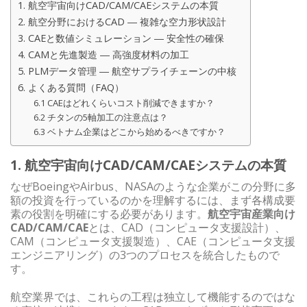
1. 航空宇宙向けCAD/CAM/CAEシステムの本質
2. 航空分野におけるCAD ― 複雑な空力形状設計
3. CAEと数値シミュレーション ― 安全性の確保
4. CAMと先進製造 ― 高強度材料の加工
5. PLMデータ管理 ― 航空サプライチェーンの中核
6. よくある質問（FAQ）
6.1 CAEはどれくらいコスト削減できますか？
6.2 チタンの5軸加工の注意点は？
6.3 ベトナム企業はどこから始めるべきですか？
1. 航空宇宙向けCAD/CAM/CAEシステムの本質
なぜBoeingやAirbus、NASAのような企業がこの分野に多
額の投資を行っているのかを理解するには、まず各構成要
素の役割を明確にする必要があります。
航空宇宙産業向け
CAD/CAM/CAE
とは、CAD（コンピュータ支援設計）、
CAM（コンピュータ支援製造）、CAE（コンピュータ支援
エンジニアリング）の3つのプロセスを統合したもので
す。
航空業界では、これらの工程は独立して機能するのではな