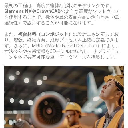
最初の工程は、高度に複雑な形状のモデリングです。
Siemens NXやCrownCAD
のような高度なソフトウェア
を使用することで、機体や翼の表面を高い滑らかさ（G3
連続性）で設計することが可能になります。
また、
複合材料（コンポジット）
の設計にも対応してお
り、層数、繊維方向、成形プロセスを正確に定義できま
す。さらに、MBD（Model Based Definition）により、
寸法公差や技術情報を3Dモデルに統合し、サプライチェ
ーン全体で共有可能な単一データソースを構築します。