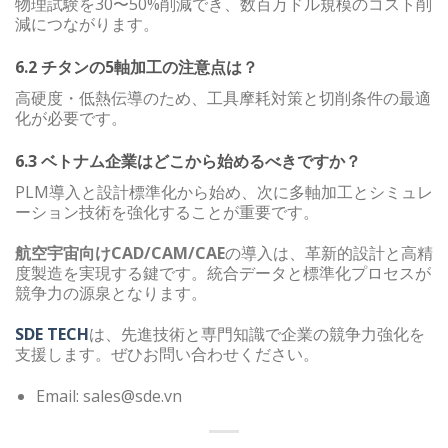
物理試験を30〜50%削減でき、数百万ドル規模のコスト削
減につながります。
6.2 チタンの5軸加工の注意点は？
高硬度・低熱伝導のため、工具摩耗対策と切削条件の最適
化が必要です。
6.3 ベトナム企業はどこから始めるべきですか？
PLM導入と設計標準化から始め、次に多軸加工とシミュレ
ーション技術を強化することが重要です。
航空宇宙向けCAD/CAM/CAE
の導入は、革新的設計と高精
度製造を実現する鍵です。統合データと標準化プロセスが
競争力の源泉となります。
SDE TECH
は、先進技術と専門知識で企業の競争力強化を
支援します。ぜひお問い合わせください。
Email: sales@sde.vn