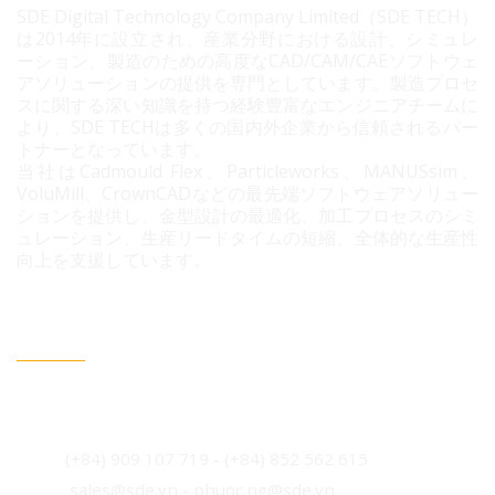
SDE Digital Technology Company Limited（SDE TECH）
は2014年に設立され、産業分野における設計、シミュレ
ーション、製造のための高度なCAD/CAM/CAEソフトウェ
アソリューションの提供を専門としています。製造プロセ
スに関する深い知識を持つ経験豊富なエンジニアチームに
より、SDE TECHは多くの国内外企業から信頼されるパー
トナーとなっています。
当社はCadmould Flex、Particleworks、MANUSsim、
VoluMill、CrownCADなどの最先端ソフトウェアソリュー
ションを提供し、金型設計の最適化、加工プロセスのシミ
ュレーション、生産リードタイムの短縮、全体的な生産性
向上を支援しています。
連絡情報
ベトナム・ホーチミン市 ビンフン社 コニック住宅地 3B
通り96番地
(+84) 909 107 719
-
(+84)
852 562 615
sales@sde.vn - phuoc.ng@sde.vn