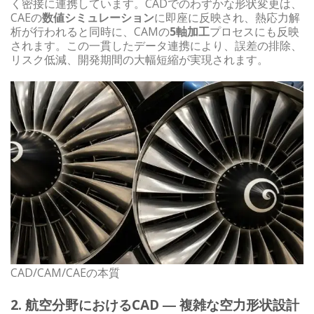
く密接に連携しています。CADでのわずかな形状変更は、
CAEの
数値シミュレーション
に即座に反映され、熱応力解
析が行われると同時に、CAMの
5軸加工
プロセスにも反映
されます。この一貫したデータ連携により、誤差の排除、
リスク低減、開発期間の大幅短縮が実現されます。
CAD/CAM/CAEの本質
2. 航空分野におけるCAD ― 複雑な空力形状設計