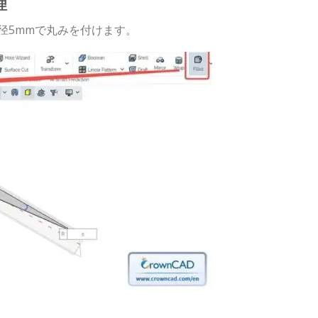
理
径5mmで丸みを付けます。