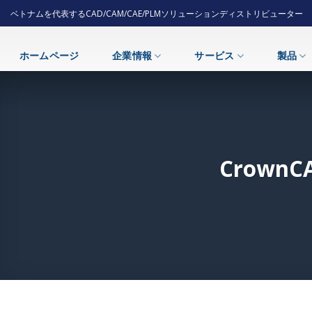
Skip
ベトナムを代表するCAD/CAM/CAE/PLMソリューションディストリビューター
to
content
ホームページ
企業情報
サービス
製品
Crow