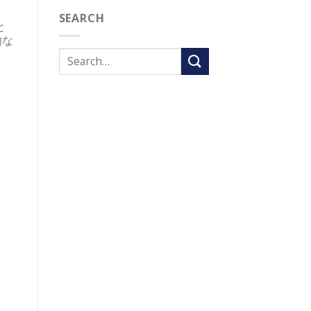
ま
SEARCH
と
的な