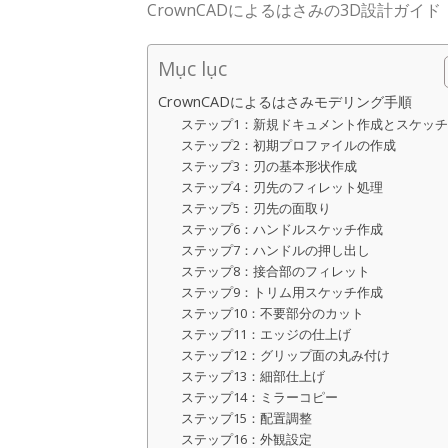
CrownCADによるはさみの3D設計ガイド
Mục lục
CrownCADによるはさみモデリング手順
ステップ1：新規ドキュメント作成とスケッ
ステップ2：初期プロファイルの作成
ステップ3：刃の基本形状作成
ステップ4：刃先のフィレット処理
ステップ5：刃先の面取り
ステップ6：ハンドルスケッチ作成
ステップ7：ハンドルの押し出し
ステップ8：接合部のフィレット
ステップ9：トリム用スケッチ作成
ステップ10：不要部分のカット
ステップ11：エッジの仕上げ
ステップ12：グリップ面の丸み付け
ステップ13：細部仕上げ
ステップ14：ミラーコピー
ステップ15：配置調整
ステップ16：外観設定