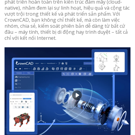
phát triển hoàn toàn trên kiến trúc đám mây (cloud-
native), nhằm đem lại sự linh hoạt, hiệu quả và cộng tác
vượt trội trong thiết kế và phát triển sản phẩm. Với
CrownCAD, bạn không chỉ thiết kế, mà còn làm việc
nhóm, chia sẻ, kiểm soát phiên bản dễ dàng từ bất cứ
đâu – máy tính, thiết bị di động hay trình duyệt – tất cả
chỉ với kết nối Internet.