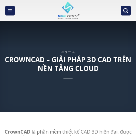
Skip
to
content
ニュース
CROWNCAD – GIẢI PHÁP 3D CAD TRÊN
NỀN TẢNG CLOUD
CrownCAD
là phần mềm thiết kế CAD 3D hiện đại, được