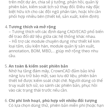
trên một dự án, chia sẻ ý tưởng, phản hồi, quản lý
phiên bản, kiểm soát lịch sử thay đổi. Điều này đặc
biệt hữu ích cho các đội ngũ phân tán, hoặc khi cần
phối hợp nhiều bên (thiết kế, sản xuất, kiểm định).
Tương thích và mở rộng
– Tương thích với các định dạng CAD/ECAD phổ biến
để trao đổi dữ liệu giữa các hệ thống khác nhau.
– Hỗ trợ các module chuyên dụng như thiết kế kim
loại tấm, cấu kiện hàn, module quản lý sản xuất,
annotation, BOM, MBD,… giúp mở rộng theo nhu
cầu.
An toàn & kiểm soát phiên bản
Nhờ hạ tầng đám mây, CrownCAD đảm bảo khả
năng lưu trữ bảo mật, sao lưu dữ liệu, phiên bản
thiết kế được kiểm soát chặt chẽ. Người dùng có thể
truy xuất lịch sử, so sánh các phiên bản, phục hồi
vào các trạng thái trước nếu cần.
Chi phí linh hoạt, phù hợp với nhiều đối tượng
Có lựa chọn dùng thử, phiên bản miễn phí (hoặc hạn