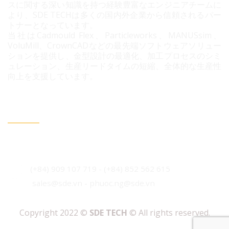
スに関する深い知識を持つ経験豊富なエンジニアチームに
より、SDE TECHは多くの国内外企業から信頼されるパー
トナーとなっています。
当社はCadmould Flex、Particleworks、MANUSsim、
VoluMill、CrownCADなどの最先端ソフトウェアソリュー
ションを提供し、金型設計の最適化、加工プロセスのシミ
ュレーション、生産リードタイムの短縮、全体的な生産性
向上を支援しています。
連絡情報
ベトナム・ホーチミン市 ビンフン社 コニック住宅地 3B
通り96番地
(+84) 909 107 719
-
(+84)
852 562 615
sales@sde.vn - phuoc.ng@sde.vn
Copyright 2022 ©
SDE TECH
© All rights reserved.