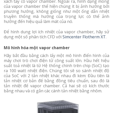
xách tay có vapor chamber. Ngoài ra, hình dạng mỏng
của vapor chamber thể hiện chúng ít bị ảnh hưởng bởi
phương hướng, không giống như một ống dẫn nhiệt
truyền thống mà hướng của trọng lực có thể ảnh
hưởng đến hiệu quả làm mát của nó.
Để hình dung lợi ích nhiệt của vapor chamber, hãy sử
dụng một số phân tích CFD với
Simcenter Flotherm XT
.
Mô hình hóa một vapor chamber
Hãy bắt đầu bằng cách lấy một mô hình điển hình của
máy chơi trò chơi điện tử công suất lớn. Hầu hết hiệu
suất toả nhiệt là từ Hệ thống chính trên chip (SoC) tạo
ra 100 watt nhiệt điện. Chúng tôi sẽ so sánh nhiệt độ
của SoC với 2 tản nhiệt khác nhau đi kèm: Đầu tiên là
tản nhiệt cơ bản đế bằng đồng tiêu chuẩn, sau đó là
tản nhiệt đế vapor chamber. Cả hai sẽ có kích thước
bằng nhau và có gắn các cánh tản nhiệt bằng nhôm.