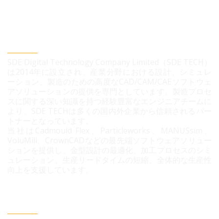
SDEデジタルテクノロジー株式会社
SDE Digital Technology Company Limited（SDE TECH）
は2014年に設立され、産業分野における設計、シミュレ
ーション、製造のための高度なCAD/CAM/CAEソフトウェ
アソリューションの提供を専門としています。製造プロセ
スに関する深い知識を持つ経験豊富なエンジニアチームに
より、SDE TECHは多くの国内外企業から信頼されるパー
トナーとなっています。
当社はCadmould Flex、Particleworks、MANUSsim、
VoluMill、CrownCADなどの最先端ソフトウェアソリュー
ションを提供し、金型設計の最適化、加工プロセスのシミ
ュレーション、生産リードタイムの短縮、全体的な生産性
向上を支援しています。
連絡情報