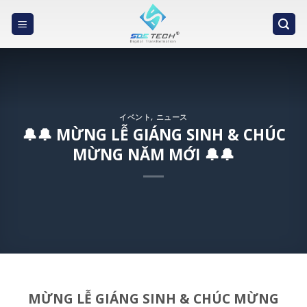
Skip
to
content
イベント
,
ニュース
🔔🔔 MỪNG LỄ GIÁNG SINH & CHÚC
MỪNG NĂM MỚI 🔔🔔
MỪNG LỄ GIÁNG SINH & CHÚC MỪNG