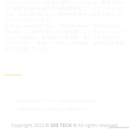
アソリューションの提供を専門としています。製造プロセ
スに関する深い知識を持つ経験豊富なエンジニアチームに
より、SDE TECHは多くの国内外企業から信頼されるパー
トナーとなっています。
当社はCadmould Flex、Particleworks、MANUSsim、
VoluMill、CrownCADなどの最先端ソフトウェアソリュー
ションを提供し、金型設計の最適化、加工プロセスのシミ
ュレーション、生産リードタイムの短縮、全体的な生産性
向上を支援しています。
連絡情報
ベトナム・ホーチミン市 ビンフン社 コニック住宅地 3B
通り96番地
(+84) 909 107 719
-
(+84)
852 562 615
sales@sde.vn - phuoc.ng@sde.vn
Copyright 2022 ©
SDE TECH
© All rights reserved.