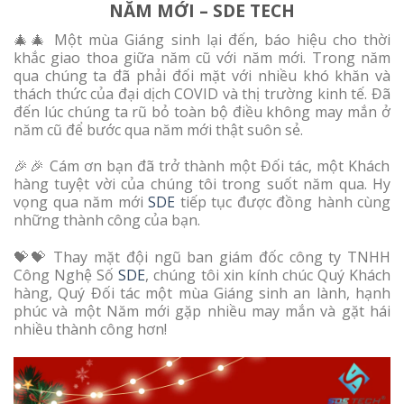
NĂM MỚI – SDE TECH
🎄🎄 Một mùa Giáng sinh lại đến, báo hiệu cho thời
khắc giao thoa giữa năm cũ với năm mới. Trong năm
qua chúng ta đã phải đối mặt với nhiều khó khăn và
thách thức của đại dịch COVID và thị trường kinh tế. Đã
đến lúc chúng ta rũ bỏ toàn bộ điều không may mắn ở
năm cũ để bước qua năm mới thật suôn sẻ.
️🎉️🎉 Cám ơn bạn đã trở thành một Đối tác, một Khách
hàng tuyệt vời của chúng tôi trong suốt năm qua. Hy
vọng qua năm mới
SDE
tiếp tục được đồng hành cùng
những thành công của bạn.
💝💝 Thay mặt đội ngũ ban giám đốc công ty TNHH
Công Nghệ Số
SDE
, chúng tôi xin kính chúc Quý Khách
hàng, Quý Đối tác một mùa Giáng sinh an lành, hạnh
phúc và một Năm mới gặp nhiều may mắn và gặt hái
nhiều thành công hơn!