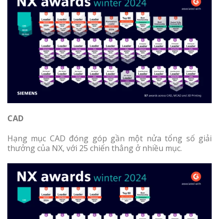
CAD
Hạng mục CAD đóng góp gần một nửa tổng số giải
thưởng của NX, với 25 chiến thẳng ở nhiều mục.