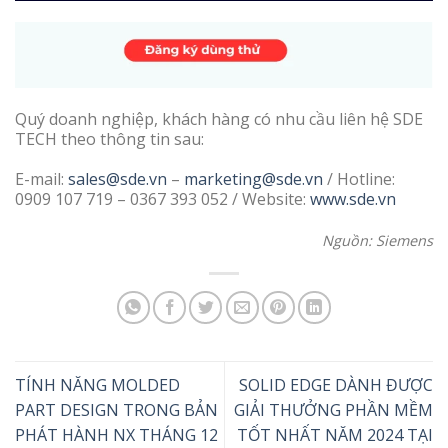
Quý doanh nghiệp, khách hàng có nhu cầu liên hệ SDE
TECH theo thông tin sau:
E-mail:
sales@sde.vn
–
marketing@sde.vn
/
Hotline:
0909 107 719 – 0367 393 052 / Website:
www.sde.vn
Nguồn: Siemens
TÍNH NĂNG MOLDED
SOLID EDGE DÀNH ĐƯỢC
PART DESIGN TRONG BẢN
GIẢI THƯỞNG PHẦN MỀM
PHÁT HÀNH NX THÁNG 12
TỐT NHẤT NĂM 2024 TẠI