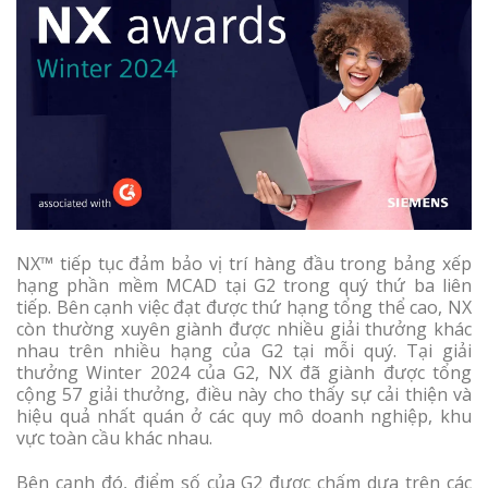
NX™ tiếp tục đảm bảo vị trí hàng đầu trong bảng xếp
hạng phần mềm MCAD tại G2 trong quý thứ ba liên
tiếp. Bên cạnh việc đạt được thứ hạng tổng thể cao, NX
còn thường xuyên giành được nhiều giải thưởng khác
nhau trên nhiều hạng của G2 tại mỗi quý. Tại giải
thưởng Winter 2024 của G2, NX đã giành được tổng
cộng 57 giải thưởng, điều này cho thấy sự cải thiện và
hiệu quả nhất quán ở các quy mô doanh nghiệp, khu
vực toàn cầu khác nhau.
Bên cạnh đó, điểm số của G2 được chấm dựa trên các