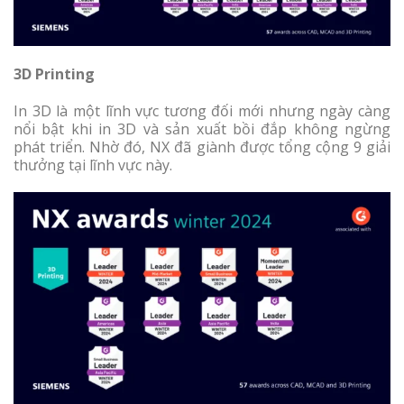
3D Printing
In 3D là một lĩnh vực tương đối mới nhưng ngày càng
nổi bật khi in 3D và sản xuất bồi đắp không ngừng
phát triển. Nhờ đó, NX đã giành được tổng cộng 9 giải
thưởng tại lĩnh vực này.