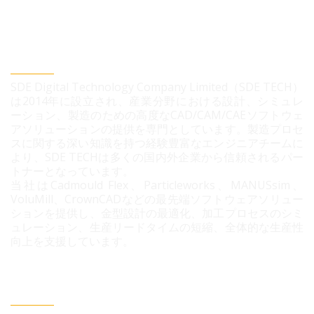
SDEデジタルテクノロジー株式会社
SDE Digital Technology Company Limited（SDE TECH）
は2014年に設立され、産業分野における設計、シミュレ
ーション、製造のための高度なCAD/CAM/CAEソフトウェ
アソリューションの提供を専門としています。製造プロセ
スに関する深い知識を持つ経験豊富なエンジニアチームに
より、SDE TECHは多くの国内外企業から信頼されるパー
トナーとなっています。
当社はCadmould Flex、Particleworks、MANUSsim、
VoluMill、CrownCADなどの最先端ソフトウェアソリュー
ションを提供し、金型設計の最適化、加工プロセスのシミ
ュレーション、生産リードタイムの短縮、全体的な生産性
向上を支援しています。
連絡情報