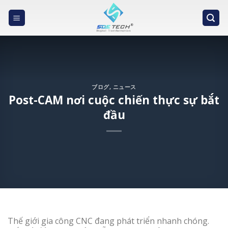
Skip
to
content
ブログ
,
ニュース
Post-CAM nơi cuộc chiến thực sự bắt
đầu
Thế giới gia công CNC đang phát triển nhanh chóng.