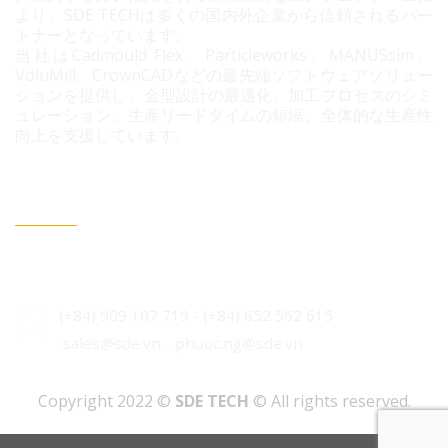
より、SDE TECHは多くの国内外企業から信頼されるパー
トナーとなっています。
当社はCadmould Flex、Particleworks、MANUSsim、
VoluMill、CrownCADなどの最先端ソフトウェアソリュー
ションを提供し、金型設計の最適化、加工プロセスのシミ
ュレーション、生産リードタイムの短縮、全体的な生産性
向上を支援しています。
連絡情報
ベトナム・ホーチミン市 ビンフン社 コニック住宅地 3B
通り96番地
(+84) 909 107 719
-
(+84)
852 562 615
sales@sde.vn - phuoc.ng@sde.vn
Copyright 2022 ©
SDE TECH
© All rights reserved.