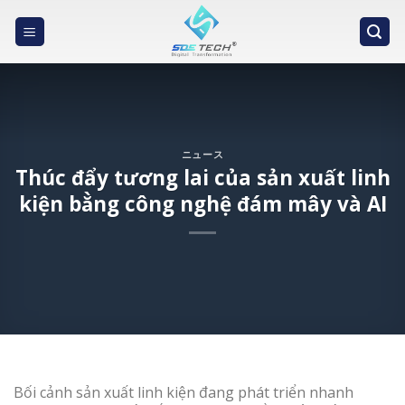
Skip
to
content
ニュース
Thúc đẩy tương lai của sản xuất linh
kiện bằng công nghệ đám mây và AI
Bối cảnh sản xuất linh kiện đang phát triển nhanh