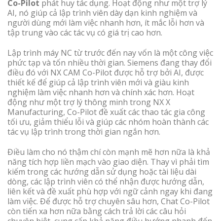
Co-Pilot
phát huy tác dụng. Hoạt động như một trợ lý
AI, nó giúp cả lập trình viên dày dạn kinh nghiệm và
người dùng mới làm việc nhanh hơn, ít mắc lỗi hơn và
tập trung vào các tác vụ có giá trị cao hơn.
Lập trình máy NC từ trước đến nay vốn là một công việc
phức tạp và tốn nhiều thời gian. Siemens đang thay đổi
điều đó với NX CAM Co-Pilot được hỗ trợ bởi AI, được
thiết kế để giúp cả lập trình viên mới và giàu kinh
nghiệm làm việc nhanh hơn và chính xác hơn. Hoạt
động như một trợ lý thông minh trong NX X
Manufacturing, Co-Pilot đề xuất các thao tác gia công
tối ưu, giảm thiểu lỗi và giúp các nhóm hoàn thành các
tác vụ lập trình trong thời gian ngắn hơn.
Điều làm cho nó thậm chí còn mạnh mẽ hơn nữa là khả
năng tích hợp liền mạch vào giao diện. Thay vì phải tìm
kiếm trong các hướng dẫn sử dụng hoặc tài liệu dài
dòng, các lập trình viên có thể nhận được hướng dẫn,
liên kết và đề xuất phù hợp với ngữ cảnh ngay khi đang
làm việc. Để được hỗ trợ chuyên sâu hơn, Chat Co-Pilot
còn tiến xa hơn nữa bằng cách trả lời các câu hỏi
chuyên biệt, cung cấp khả năng điều hướng nhanh đến