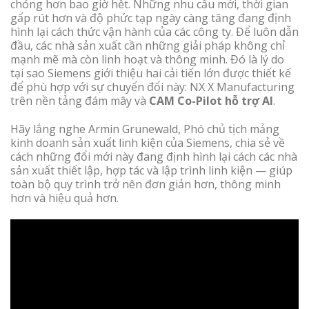
chóng hơn bao giờ hết. Những nhu cầu mới, thời gian
gấp rút hơn và độ phức tạp ngày càng tăng đang định
hình lại cách thức vận hành của các công ty. Để luôn dẫn
đầu, các nhà sản xuất cần những giải pháp không chỉ
mạnh mẽ mà còn linh hoạt và thông minh. Đó là lý do
tại sao Siemens giới thiệu hai cải tiến lớn được thiết kế
để phù hợp với sự chuyển đổi này: NX X Manufacturing
trên nền tảng đám mây và
CAM Co-Pilot hỗ trợ AI
.
Hãy lắng nghe Armin Grunewald, Phó chủ tịch mảng
kinh doanh sản xuất linh kiện của Siemens, chia sẻ về
cách những đổi mới này đang định hình lại cách các nhà
sản xuất thiết lập, hợp tác và lập trình linh kiện — giúp
toàn bộ quy trình trở nên đơn giản hơn, thông minh
hơn và hiệu quả hơn.