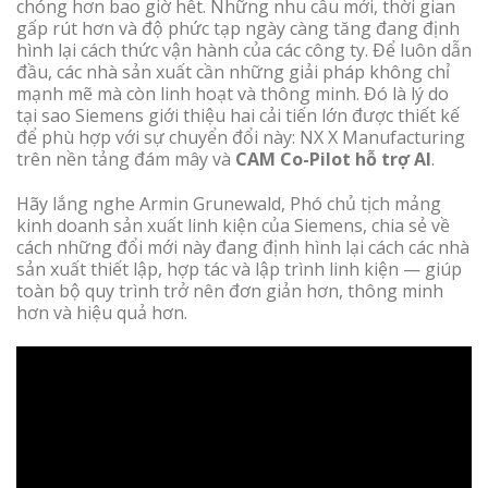
chóng hơn bao giờ hết. Những nhu cầu mới, thời gian
gấp rút hơn và độ phức tạp ngày càng tăng đang định
hình lại cách thức vận hành của các công ty. Để luôn dẫn
đầu, các nhà sản xuất cần những giải pháp không chỉ
mạnh mẽ mà còn linh hoạt và thông minh. Đó là lý do
tại sao Siemens giới thiệu hai cải tiến lớn được thiết kế
để phù hợp với sự chuyển đổi này: NX X Manufacturing
trên nền tảng đám mây và
CAM Co-Pilot hỗ trợ AI
.
Hãy lắng nghe Armin Grunewald, Phó chủ tịch mảng
kinh doanh sản xuất linh kiện của Siemens, chia sẻ về
cách những đổi mới này đang định hình lại cách các nhà
sản xuất thiết lập, hợp tác và lập trình linh kiện — giúp
toàn bộ quy trình trở nên đơn giản hơn, thông minh
hơn và hiệu quả hơn.