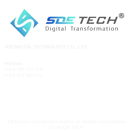
SDE DIGITAL TECHNOLOGY CO., LTD
Hotline:
(+84) 909 107 719
(+84) 852 562 615
CONTACT SDE TECH
Fill in your contact information to receive consultation
from SDE TECH