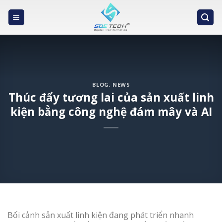
Skip
to
content
BLOG
,
NEWS
Thúc đẩy tương lai của sản xuất linh
kiện bằng công nghệ đám mây và AI
Bối cảnh sản xuất linh kiện đang phát triển nhanh