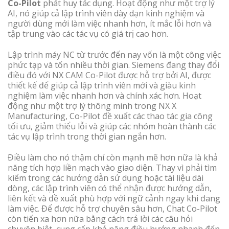
Co-Pilot
phát huy tác dụng. Hoạt động như một trợ lý
AI, nó giúp cả lập trình viên dày dạn kinh nghiệm và
người dùng mới làm việc nhanh hơn, ít mắc lỗi hơn và
tập trung vào các tác vụ có giá trị cao hơn.
Lập trình máy NC từ trước đến nay vốn là một công việc
phức tạp và tốn nhiều thời gian. Siemens đang thay đổi
điều đó với NX CAM Co-Pilot được hỗ trợ bởi AI, được
thiết kế để giúp cả lập trình viên mới và giàu kinh
nghiệm làm việc nhanh hơn và chính xác hơn. Hoạt
động như một trợ lý thông minh trong NX X
Manufacturing, Co-Pilot đề xuất các thao tác gia công
tối ưu, giảm thiểu lỗi và giúp các nhóm hoàn thành các
tác vụ lập trình trong thời gian ngắn hơn.
Điều làm cho nó thậm chí còn mạnh mẽ hơn nữa là khả
năng tích hợp liền mạch vào giao diện. Thay vì phải tìm
kiếm trong các hướng dẫn sử dụng hoặc tài liệu dài
dòng, các lập trình viên có thể nhận được hướng dẫn,
liên kết và đề xuất phù hợp với ngữ cảnh ngay khi đang
làm việc. Để được hỗ trợ chuyên sâu hơn, Chat Co-Pilot
còn tiến xa hơn nữa bằng cách trả lời các câu hỏi
chuyên biệt, cung cấp khả năng điều hướng nhanh đến