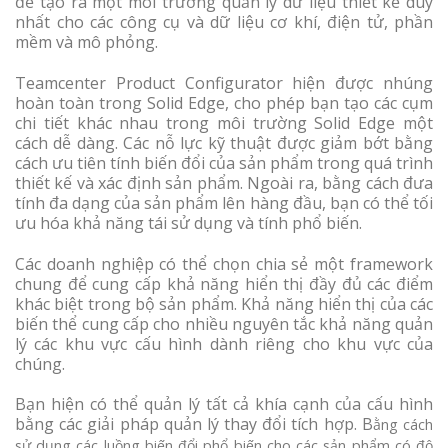
để tạo ra một môi trường quản lý dữ liệu thiết kế duy
nhất cho các công cụ và dữ liệu cơ khí, điện tử, phần
mềm và mô phỏng.
Teamcenter Product Configurator hiện được nhúng
hoàn toàn trong Solid Edge, cho phép bạn tạo các cụm
chi tiết khác nhau trong môi trường Solid Edge một
cách dễ dàng. Các nỗ lực kỹ thuật được giảm bớt bằng
cách ưu tiên tính biến đổi của sản phẩm trong quá trình
thiết kế và xác định sản phẩm. Ngoài ra, bằng cách đưa
tính đa dạng của sản phẩm lên hàng đầu, bạn có thể tối
ưu hóa khả năng tái sử dụng và tính phổ biến.
Các doanh nghiệp có thể chọn chia sẻ một framework
chung để cung cấp khả năng hiển thị đầy đủ các điểm
khác biệt trong bộ sản phẩm. Khả năng hiển thị của các
biến thể cung cấp cho nhiều nguyên tắc khả năng quản
lý các khu vực cấu hình dành riêng cho khu vực của
chúng.
Bạn hiện có thể quản lý tất cả khía cạnh của cấu hình
bằng các giải pháp quản lý thay đổi tích hợp. B
ằng cách
sử dụng các luồng biến đổi phổ biến cho các sản phẩm có độ