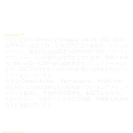
SDEデジタルテクノロジー株式会社
SDE Digital Technology Company Limited（SDE TECH）
は2014年に設立され、産業分野における設計、シミュレ
ーション、製造のための高度なCAD/CAM/CAEソフトウェ
アソリューションの提供を専門としています。製造プロセ
スに関する深い知識を持つ経験豊富なエンジニアチームに
より、SDE TECHは多くの国内外企業から信頼されるパー
トナーとなっています。
当社はCadmould Flex、Particleworks、MANUSsim、
VoluMill、CrownCADなどの最先端ソフトウェアソリュー
ションを提供し、金型設計の最適化、加工プロセスのシミ
ュレーション、生産リードタイムの短縮、全体的な生産性
向上を支援しています。
連絡情報