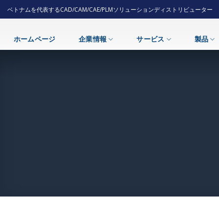
Skip
ベトナムを代表するCAD/CAM/CAE/PLMソリューションディストリビューター
to
content
ホームページ
企業情報
サービス
製品