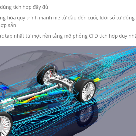
dùng tích hợp đầy đủ
ộng hóa quy trình mạnh mẽ từ đầu đến cuối, lưới số tự động
hợp sẵn
ức tạp nhất từ một nền tảng mô phỏng CFD tích hợp duy nh