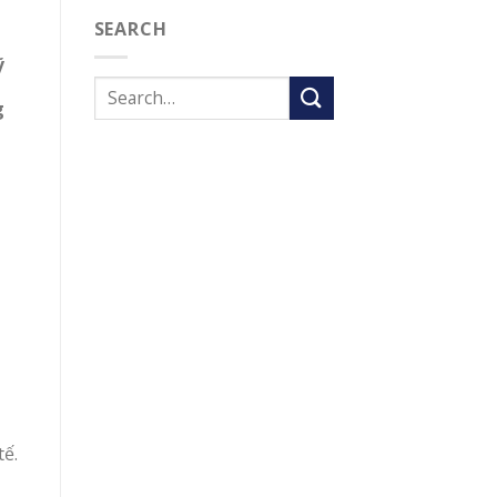
SEARCH
ỹ
g
tế.