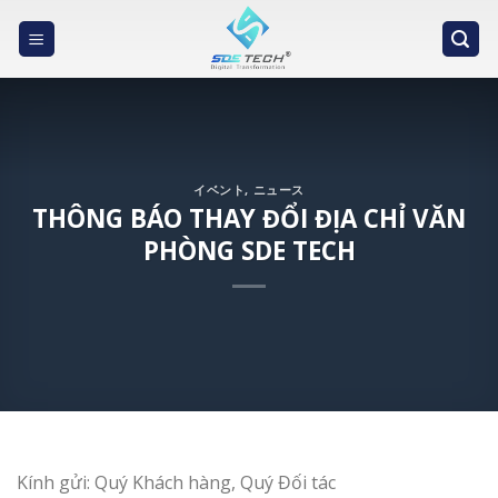
Skip
to
content
イベント
,
ニュース
THÔNG BÁO THAY ĐỔI ĐỊA CHỈ VĂN
PHÒNG SDE TECH
Kính gửi: Quý Khách hàng, Quý Đối tác