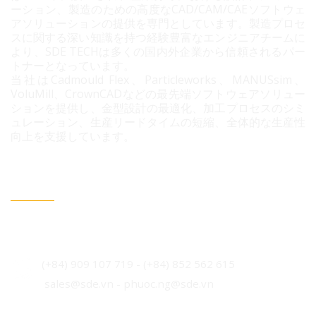
ーション、製造のための高度なCAD/CAM/CAEソフトウェ
アソリューションの提供を専門としています。製造プロセ
スに関する深い知識を持つ経験豊富なエンジニアチームに
より、SDE TECHは多くの国内外企業から信頼されるパー
トナーとなっています。
当社はCadmould Flex、Particleworks、MANUSsim、
VoluMill、CrownCADなどの最先端ソフトウェアソリュー
ションを提供し、金型設計の最適化、加工プロセスのシミ
ュレーション、生産リードタイムの短縮、全体的な生産性
向上を支援しています。
連絡情報
ベトナム・ホーチミン市 ビンフン社 コニック住宅地 3B
通り96番地
(+84) 909 107 719
-
(+84)
852 562 615
sales@sde.vn - phuoc.ng@sde.vn