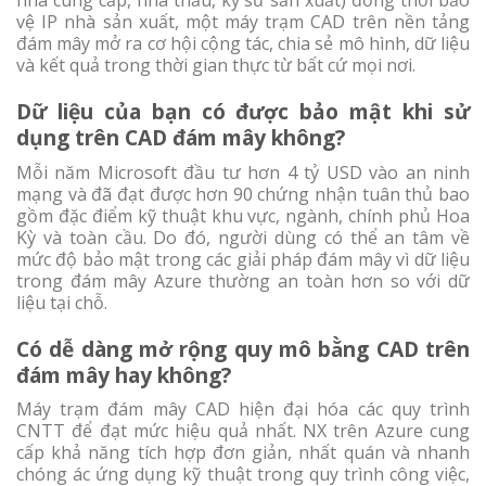
nhà cung cấp, nhà thầu, kỹ sư sản xuất) đồng thời bảo
vệ IP nhà sản xuất, một máy trạm CAD trên nền tảng
đám mây mở ra cơ hội cộng tác, chia sẻ mô hình, dữ liệu
và kết quả trong thời gian thực từ bất cứ mọi nơi.
Dữ liệu của bạn có được bảo mật khi sử
dụng trên CAD đám mây không?
Mỗi năm Microsoft đầu tư hơn 4 tỷ USD vào an ninh
mạng và đã đạt được hơn 90 chứng nhận tuân thủ bao
gồm đặc điểm kỹ thuật khu vực, ngành, chính phủ Hoa
Kỳ và toàn cầu. Do đó, người dùng có thể an tâm về
mức độ bảo mật trong các giải pháp đám mây vì dữ liệu
trong đám mây Azure thường an toàn hơn so với dữ
liệu tại chỗ.
Có dễ dàng mở rộng quy mô bằng CAD trên
đám mây hay không?
Máy trạm đám mây CAD hiện đại hóa các quy trình
CNTT để đạt mức hiệu quả nhất. NX trên Azure cung
cấp khả năng tích hợp đơn giản, nhất quán và nhanh
chóng ác ứng dụng kỹ thuật trong quy trình công việc,