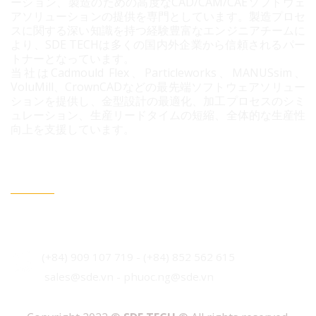
ーション、製造のための高度なCAD/CAM/CAEソフトウェ
アソリューションの提供を専門としています。製造プロセ
スに関する深い知識を持つ経験豊富なエンジニアチームに
より、SDE TECHは多くの国内外企業から信頼されるパー
トナーとなっています。
当社はCadmould Flex、Particleworks、MANUSsim、
VoluMill、CrownCADなどの最先端ソフトウェアソリュー
ションを提供し、金型設計の最適化、加工プロセスのシミ
ュレーション、生産リードタイムの短縮、全体的な生産性
向上を支援しています。
連絡情報
ベトナム・ホーチミン市 ビンフン社 コニック住宅地 3B
通り96番地
(+84) 909 107 719
-
(+84)
852 562 615
sales@sde.vn - phuoc.ng@sde.vn