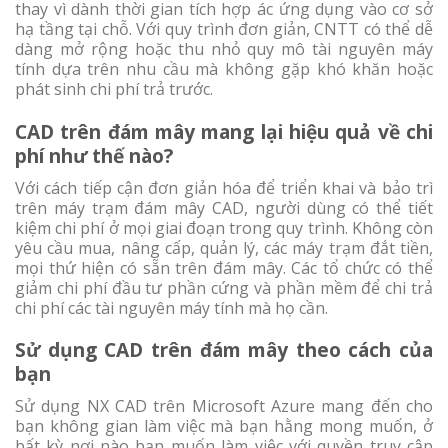
thay vì dành thời gian tích hợp ác ứng dụng vào cơ sở
hạ tầng tại chỗ. Với quy trình đơn giản, CNTT có thể dễ
dàng mở rộng hoặc thu nhỏ quy mô tài nguyên máy
tính dựa trên nhu cầu mà không gặp khó khăn hoặc
phát sinh chi phí trả trước.
CAD trên đám mây mang lại hiệu quả về chi
phí như thế nào?
Với cách tiếp cận đơn giản hóa để triển khai và bảo trì
trên máy trạm đám mây CAD, người dùng có thể tiết
kiệm chi phí ở mọi giai đoạn trong quy trình. Không còn
yêu cầu mua, nâng cấp, quản lý, các máy trạm đắt tiền,
mọi thứ hiện có sẵn trên đám mây. Các tổ chức có thể
giảm chi phí đầu tư phần cứng và phần mềm để chi trả
chi phí các tài nguyên máy tính mà họ cần.
Sử dụng CAD trên đám mây theo cách của
bạn
Sử dụng NX CAD trên Microsoft Azure mang đến cho
bạn không gian làm việc mà bạn hằng mong muốn, ở
bất kỳ nơi nào bạn muốn làm việc với quyền truy cập