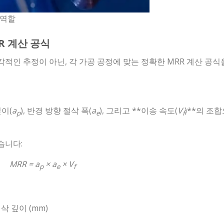
 역할
R 계산 공식
적인 추정이 아닌, 각 가공 공정에 맞는 정확한 MRR 계산 공식
깊이(
a
), 반경 방향 절삭 폭(
a
), 그리고 **이송 속도(
V
)**의 조
p
e
f
습니다:
MRR = a
× a
× V
p
e
f
삭 깊이 (mm)