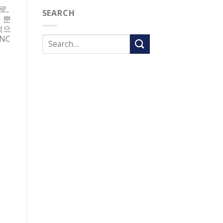
로,
SEARCH
 뿐
적으
NC