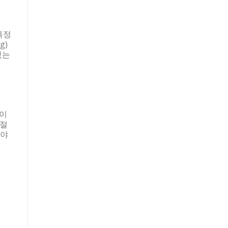
 특정
g)
있는
 이
 절
어야