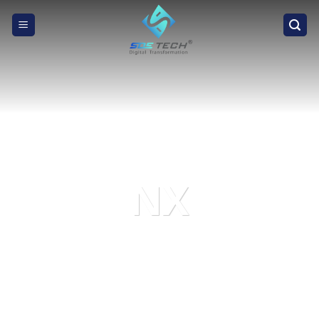
Skip
to
content
NX
NX は、製品設計、シミュレーション、および製造を統合する
ソリューションです。 強力な能力で