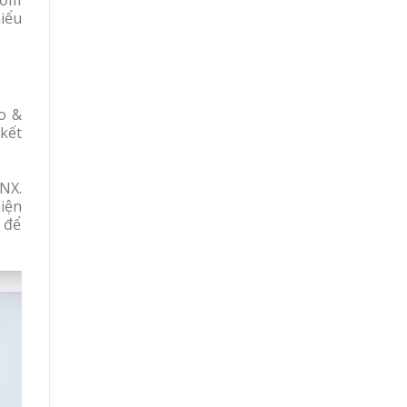
hiểu
ạo &
 kết
NX.
hiện
X để