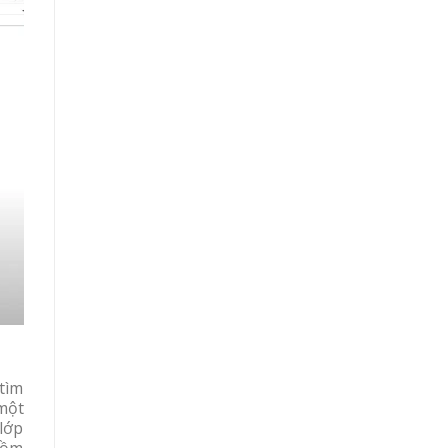
 tìm
 một
lớp
gồm