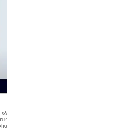
 số
rực
 phụ