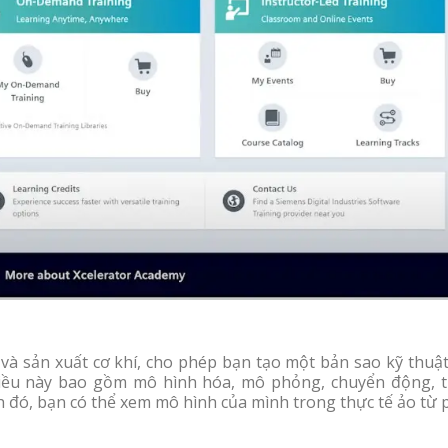
và sản xuất cơ khí, cho phép bạn tạo một bản sao kỹ thuật
 điều này bao gồm mô hình hóa, mô phỏng, chuyển động, t
h đó, bạn có thể xem mô hình của mình trong thực tế ảo từ