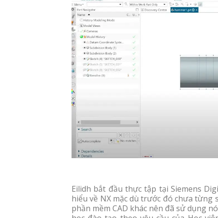
Eilidh bắt đầu thực tập tại Siemens Dig
hiểu về NX mặc dù trước đó chưa từng s
phần mềm CAD khác nên đã sử dụng nó đ
học đào tạo theo yêu cầu của Học viện