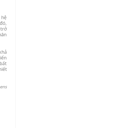
 hệ
 đó,
 trở
hân
 khả
kiến
bất
hiết
ens