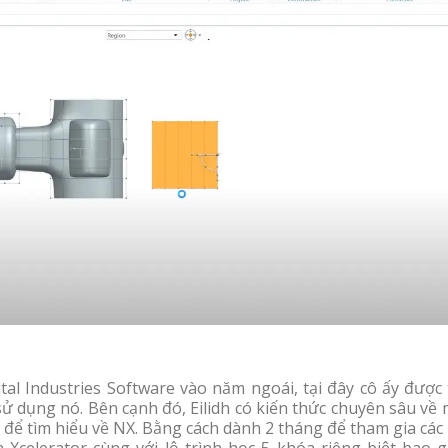
ital Industries Software vào năm ngoái, tại đây cô ấy được
ử dụng nó. Bên cạnh đó, Eilidh có kiến thức chuyên sâu về
ể tìm hiểu về NX. Bằng cách dành 2 tháng để tham gia các 
 Xcelerator cùng với lộ trình học 5 khóa riêng biệt bao 