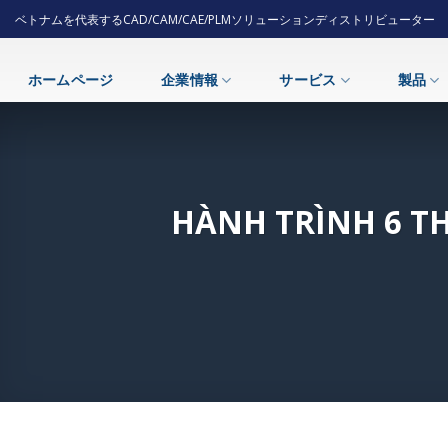
Skip
ベトナムを代表するCAD/CAM/CAE/PLMソリューションディストリビューター
to
content
ホームページ
企業情報
サービス
製品
HÀNH TRÌNH 6 T