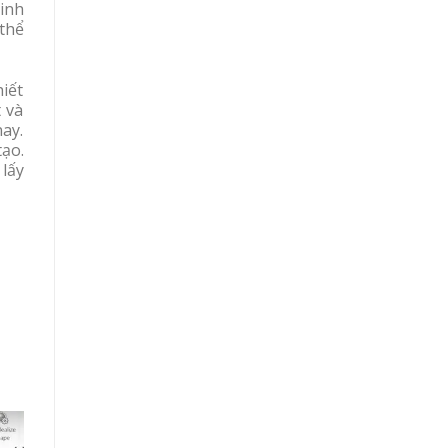
inh
thể
hiết
 và
nay.
tạo.
lấy