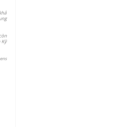
khả
ung
còn
 Kỹ
ens