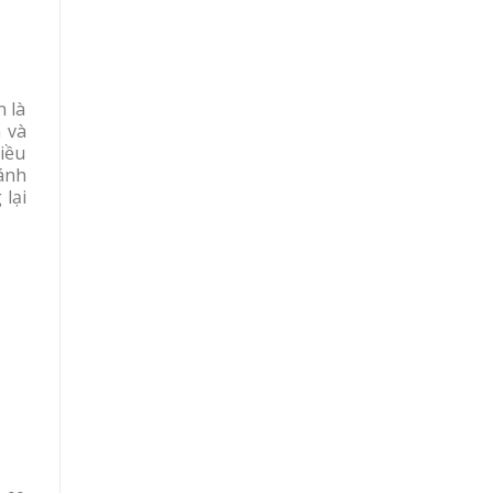
n là
 và
iều
sánh
 lại