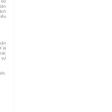
 60
tấn
ách
iểu
 vận
X là
 các
 sự
óc.