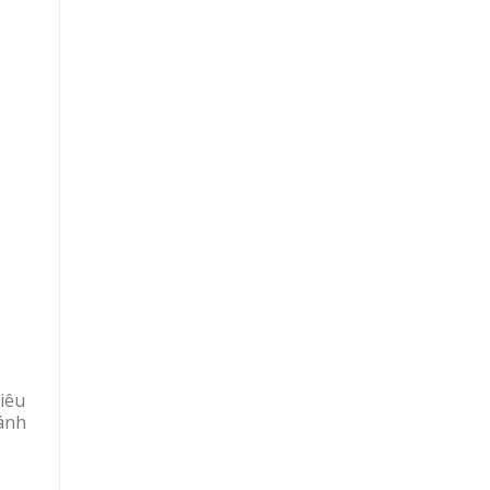
iêu
ánh