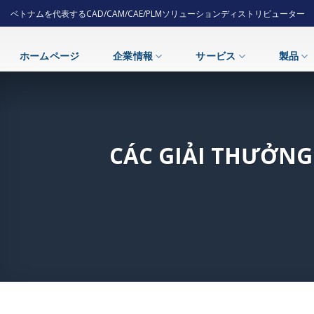
Skip
ベトナムを代表するCAD/CAM/CAE/PLMソリューションディストリビューター
to
content
ホームページ
企業情報
サービス
製品
CÁC GIẢI THƯỞNG