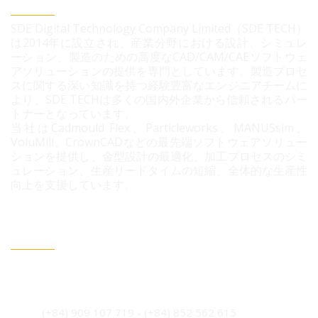
SDEデジタルテクノロジー株式会社
SDE Digital Technology Company Limited（SDE TECH）
は2014年に設立され、産業分野における設計、シミュレ
ーション、製造のための高度なCAD/CAM/CAEソフトウェ
アソリューションの提供を専門としています。製造プロセ
スに関する深い知識を持つ経験豊富なエンジニアチームに
より、SDE TECHは多くの国内外企業から信頼されるパー
トナーとなっています。
当社はCadmould Flex、Particleworks、MANUSsim、
VoluMill、CrownCADなどの最先端ソフトウェアソリュー
ションを提供し、金型設計の最適化、加工プロセスのシミ
ュレーション、生産リードタイムの短縮、全体的な生産性
向上を支援しています。
連絡情報
ベトナム・ホーチミン市 ビンフン社 コニック住宅地 3B
通り96番地
(+84) 909 107 719
-
(+84)
852 562 615