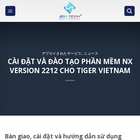
Skip
to
content
デプロイされたサービス
,
ニュース
CÀI ĐẶT VÀ ĐÀO TẠO PHẦN MỀM NX
VERSION 2212 CHO TIGER VIETNAM
Bàn giao, cài đặt và hướng dẫn sử dụng