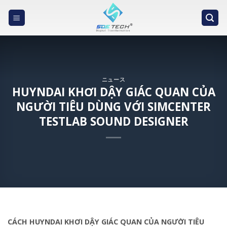
Skip
to
content
ニュース
HUYNDAI KHƠI DẬY GIÁC QUAN CỦA
NGƯỜI TIÊU DÙNG VỚI SIMCENTER
TESTLAB SOUND DESIGNER
CÁCH HUYNDAI KHƠI DẬY GIÁC QUAN CỦA NGƯỜI TIÊU