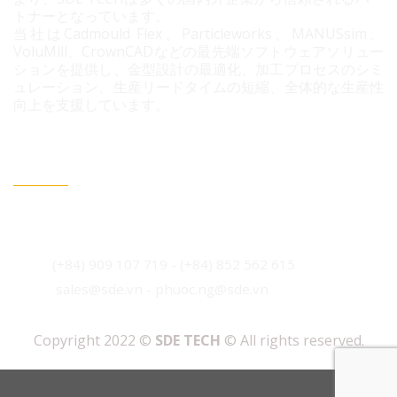
トナーとなっています。
当社はCadmould Flex、Particleworks、MANUSsim、
VoluMill、CrownCADなどの最先端ソフトウェアソリュー
ションを提供し、金型設計の最適化、加工プロセスのシミ
ュレーション、生産リードタイムの短縮、全体的な生産性
向上を支援しています。
連絡情報
ベトナム・ホーチミン市 ビンフン社 コニック住宅地 3B
通り96番地
(+84) 909 107 719
-
(+84)
852 562 615
sales@sde.vn - phuoc.ng@sde.vn
Copyright 2022 ©
SDE TECH
© All rights reserved.