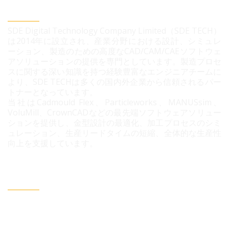
SDEデジタルテクノロジー株式会社
SDE Digital Technology Company Limited（SDE TECH）
は2014年に設立され、産業分野における設計、シミュレ
ーション、製造のための高度なCAD/CAM/CAEソフトウェ
アソリューションの提供を専門としています。製造プロセ
スに関する深い知識を持つ経験豊富なエンジニアチームに
より、SDE TECHは多くの国内外企業から信頼されるパー
トナーとなっています。
当社はCadmould Flex、Particleworks、MANUSsim、
VoluMill、CrownCADなどの最先端ソフトウェアソリュー
ションを提供し、金型設計の最適化、加工プロセスのシミ
ュレーション、生産リードタイムの短縮、全体的な生産性
向上を支援しています。
連絡情報
ベトナム・ホーチミン市 ビンフン社 コニック住宅地 3B
通り96番地