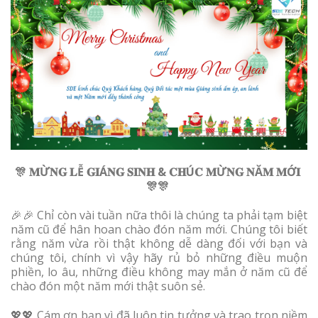
️🎊 𝐌Ừ
𝐍𝐆
𝐋Ễ
𝐆𝐈Á
𝐍𝐆
𝐒𝐈𝐍𝐇 &
𝐂𝐇Ú
𝐂
𝐌Ừ
𝐍𝐆
𝐍Ă
𝐌
𝐌Ớ
𝐈 ️
🎊️🎊
️🎉️🎉 Chỉ còn vài tuần nữa thôi là chúng ta phải tạm biệt
năm cũ để hân hoan chào đón năm mới. Chúng tôi biết
rằng năm vừa rồi thật không dễ dàng đối với bạn và
chúng tôi, chính vì vậy hãy rủ bỏ những điều muộn
phiền, lo âu, những điều không may mắn ở năm cũ để
chào đón một năm mới thật suôn sẻ.
💖💖 Cám ơn bạn vì đã luôn tin tưởng và trao trọn niềm