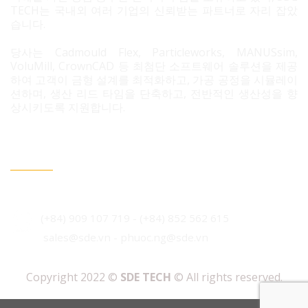
TECH는 국내외 여러 기업의 신뢰받는 파트너로 자리 잡았
습니다.
당사는 Cadmould Flex, Particleworks, MANUSsim,
VoluMill, CrownCAD 등 최첨단 소프트웨어 솔루션을 제공
하여 고객이 금형 설계를 최적화하고, 가공 공정을 시뮬레이
션하며, 생산 리드 타임을 단축하고, 전반적인 생산성을 향
상시키도록 지원합니다.
문의 필요 시 연락정보
베트남 호치민시 빈흥사 코닉 주거단지 3B도로 96번지
(+84) 909 107 719
-
(+84) 852 562 615
sales@sde.vn - phuoc.ng@sde.vn
Copyright 2022 ©
SDE TECH
© All rights reserved.