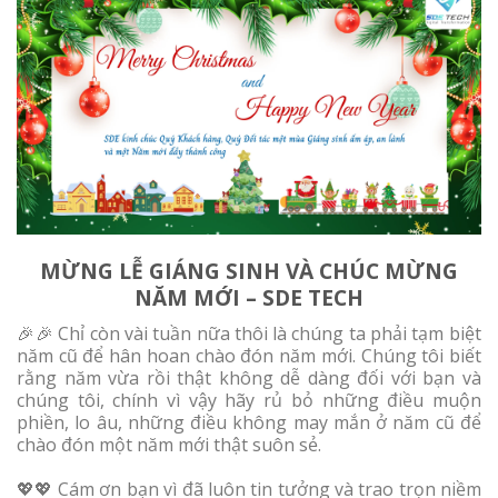
MỪNG LỄ GIÁNG SINH VÀ CHÚC MỪNG
NĂM MỚI – SDE TECH
️🎉️🎉 Chỉ còn vài tuần nữa thôi là chúng ta phải tạm biệt
năm cũ để hân hoan chào đón năm mới. Chúng tôi biết
rằng năm vừa rồi thật không dễ dàng đối với bạn và
chúng tôi, chính vì vậy hãy rủ bỏ những điều muộn
phiền, lo âu, những điều không may mắn ở năm cũ để
chào đón một năm mới thật suôn sẻ.
💖💖 Cám ơn bạn vì đã luôn tin tưởng và trao trọn niềm