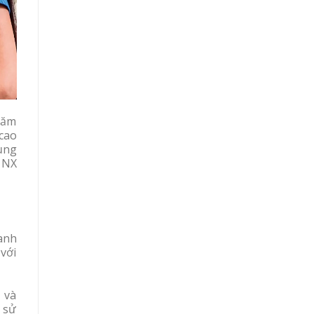
năm
cao
ụng
g NX
anh
 với
 và
 sử