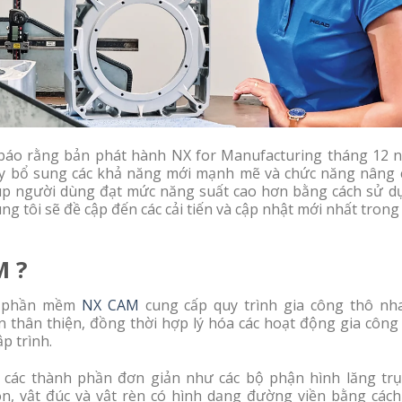
 báo rằng bản phát hành NX for Manufacturing tháng 12 
ày bổ sung các khả năng mới mạnh mẽ và chức năng nâng 
iúp người dùng đạt mức năng suất cao hơn bằng cách sử d
húng tôi sẽ đề cập đến các cải tiến và cập nhật mới nhất tron
M ?
g phần mềm
NX CAM
cung cấp quy trình gia công thô nh
ện thân thiện, đồng thời hợp lý hóa các hoạt động gia công
ập trình.
h các thành phần đơn giản như các bộ phận hình lăng trụ
ôn, vật đúc và vật rèn có hình dạng đường viền bằng cách