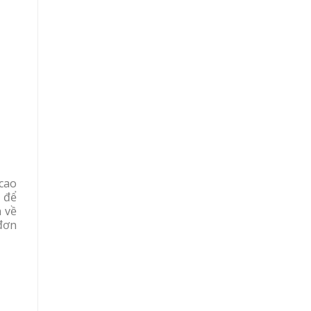
cao
 để
h về
đơn