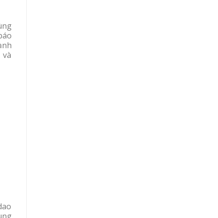
ùng
báo
cạnh
 và
 dao
ung