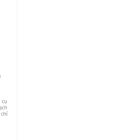
u
 cụ
ạch
chỉ