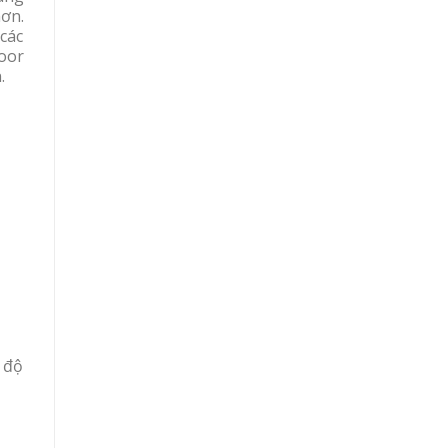
ơn.
các
oor
.
n độ