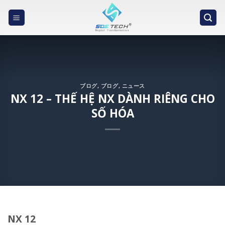
Skip
to
content
ブログ
,
ブログ
,
ニュース
NX 12 – THẾ HỆ NX DÀNH RIÊNG CHO
SỐ HÓA
NX 12