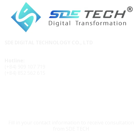
SDE DIGITAL TECHNOLOGY CO., LTD
Hotline:
(+84) 909 107 719
(+84) 852 562 615
CONTACT SDE TECH
Fill in your contact information to receive consultation
from SDE TECH