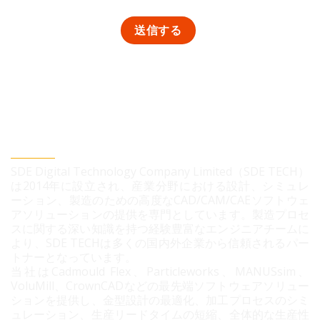
SDEデジタルテクノロジー株式会社
SDE Digital Technology Company Limited（SDE TECH）
は2014年に設立され、産業分野における設計、シミュレ
ーション、製造のための高度なCAD/CAM/CAEソフトウェ
アソリューションの提供を専門としています。製造プロセ
スに関する深い知識を持つ経験豊富なエンジニアチームに
より、SDE TECHは多くの国内外企業から信頼されるパー
トナーとなっています。
当社はCadmould Flex、Particleworks、MANUSsim、
VoluMill、CrownCADなどの最先端ソフトウェアソリュー
ションを提供し、金型設計の最適化、加工プロセスのシミ
ュレーション、生産リードタイムの短縮、全体的な生産性