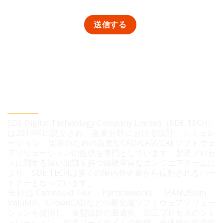
SDEデジタルテクノロジー株式会社
SDE Digital Technology Company Limited（SDE TECH）
は2014年に設立され、産業分野における設計、シミュレ
ーション、製造のための高度なCAD/CAM/CAEソフトウェ
アソリューションの提供を専門としています。製造プロセ
スに関する深い知識を持つ経験豊富なエンジニアチームに
より、SDE TECHは多くの国内外企業から信頼されるパー
トナーとなっています。
当社はCadmould Flex、Particleworks、MANUSsim、
VoluMill、CrownCADなどの最先端ソフトウェアソリュー
ションを提供し、金型設計の最適化、加工プロセスのシミ
ュレーション、生産リードタイムの短縮、全体的な生産性