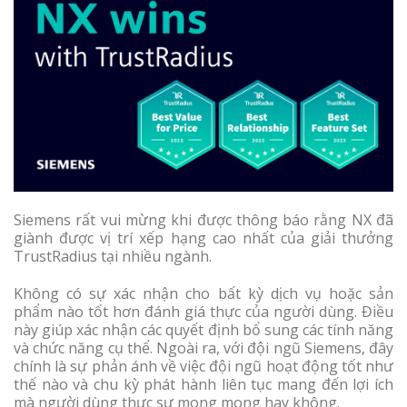
Siemens rất vui mừng khi được thông báo rằng NX đã
giành được vị trí xếp hạng cao nhất của giải thưởng
TrustRadius tại nhiều ngành.
Không có sự xác nhận cho bất kỳ dịch vụ hoặc sản
phẩm nào tốt hơn đánh giá thực của người dùng. Điều
này giúp xác nhận các quyết định bổ sung các tính năng
và chức năng cụ thể. Ngoài ra, với đội ngũ Siemens, đây
chính là sự phản ánh về việc đội ngũ hoạt động tốt như
thế nào và chu kỳ phát hành liên tục mang đến lợi ích
mà người dùng thực sự mong mong hay không.