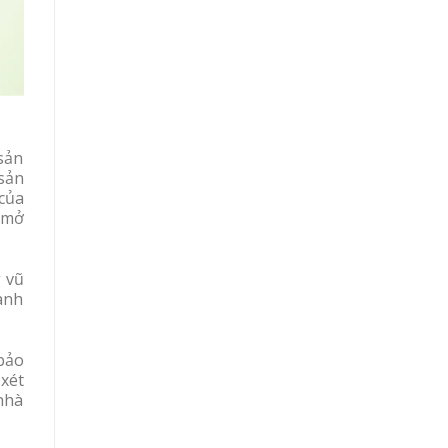
 sản
 sản
của
 mở
 vũ
hành
bảo
xét
nhà