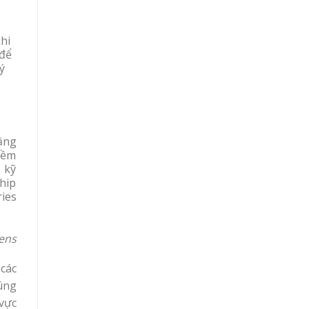
hi
 để
ý
bằng
mềm
, kỹ
hip
ies
ens
các
úng
vực