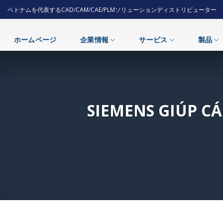
Skip
ベトナムを代表するCAD/CAM/CAE/PLMソリューションディストリビューター
to
content
ホームページ
企業情報
サービス
製品
SIEMENS GIÚP C