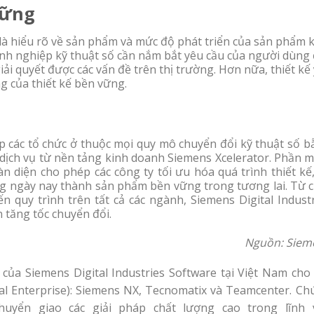
vững
 là hiểu rõ về sản phẩm và mức độ phát triển của sản phẩm k
oanh nghiệp kỹ thuật số cần nắm bắt yêu cầu của người dùng
ải quyết được các vấn đề trên thị trường. Hơn nữa, thiết kế 
ng của thiết kế bền vững.
úp các tổ chức ở thuộc mọi quy mô chuyển đổi kỹ thuật số 
ịch vụ từ nền tảng kinh doanh Siemens Xcelerator. Phần 
n diện cho phép các công ty tối ưu hóa quá trình thiết kế
ng ngày nay thành sản phẩm bền vững trong tương lai. Từ c
 quy trình trên tất cả các ngành, Siemens Digital Industr
 tăng tốc chuyển đổi.
Nguồn: Siem
a Siemens Digital Industries Software tại Việt Nam cho 
al Enterprise): Siemens NX, Tecnomatix và Teamcenter. Ch
huyển giao các giải pháp chất lượng cao trong lĩnh 