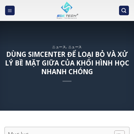
Skip
to
content
ニュース
,
ニュース
DÙNG SIMCENTER ĐỂ LOẠI BỎ VÀ XỬ
LÝ BỀ MẶT GIỮA CỦA KHỐI HÌNH HỌC
NHANH CHÓNG