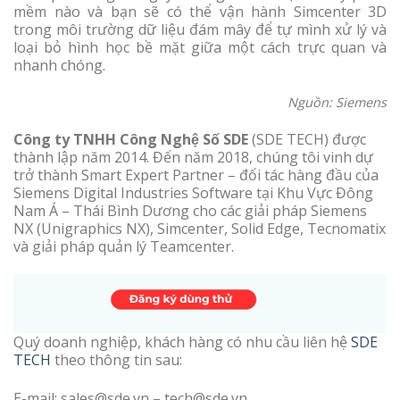
mềm nào và bạn sẽ có thể vận hành Simcenter 3D
trong môi trường dữ liệu đám mây để tự mình xử lý và
loại bỏ hình học bề mặt giữa một cách trực quan và
nhanh chóng.
Nguồn: Siemens
Công ty TNHH Công Nghệ Số SDE
(SDE TECH) được
thành lập năm 2014. Đến năm 2018, chúng tôi vinh dự
trở thành Smart Expert Partner – đối tác hàng đầu của
Siemens Digital Industries Software tại Khu Vực Đông
Nam Á – Thái Bình Dương cho các giải pháp Siemens
NX (Unigraphics NX), Simcenter, Solid Edge, Tecnomatix
và giải pháp quản lý Teamcenter.
Quý doanh nghiệp, khách hàng có nhu cầu liên hệ
SDE
TECH
theo thông tin sau:
E-mail: sales@sde.vn – tech@sde.vn