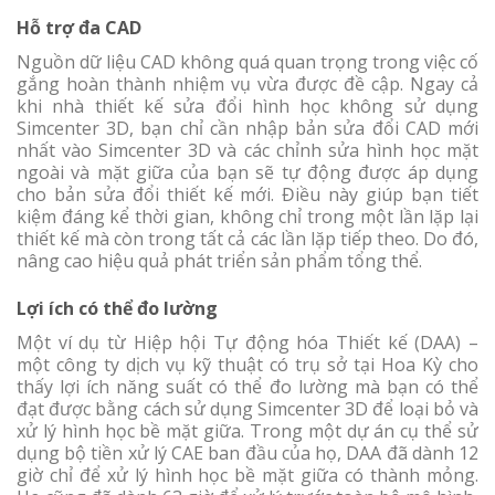
Hỗ trợ đa CAD
Nguồn dữ liệu CAD không quá quan trọng trong việc cố
gắng hoàn thành nhiệm vụ vừa được đề cập. Ngay cả
khi nhà thiết kế sửa đổi hình học không sử dụng
Simcenter 3D, bạn chỉ cần nhập bản sửa đổi CAD mới
nhất vào Simcenter 3D và các chỉnh sửa hình học mặt
ngoài và mặt giữa của bạn sẽ tự động được áp dụng
cho bản sửa đổi thiết kế mới. Điều này giúp bạn tiết
kiệm đáng kể thời gian, không chỉ trong một lần lặp lại
thiết kế mà còn trong tất cả các lần lặp tiếp theo. Do đó,
nâng cao hiệu quả phát triển sản phẩm tổng thể.
Lợi ích có thể đo lường
Một ví dụ từ Hiệp hội Tự động hóa Thiết kế (DAA) –
một công ty dịch vụ kỹ thuật có trụ sở tại Hoa Kỳ cho
thấy lợi ích năng suất có thể đo lường mà bạn có thể
đạt được bằng cách sử dụng Simcenter 3D để loại bỏ và
xử lý hình học bề mặt giữa. Trong một dự án cụ thể sử
dụng bộ tiền xử lý CAE ban đầu của họ, DAA đã dành 12
giờ chỉ để xử lý hình học bề mặt giữa có thành mỏng.