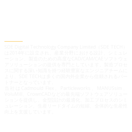
SDEデジタルテクノロジー株式会社
SDE Digital Technology Company Limited（SDE TECH）
は2014年に設立され、産業分野における設計、シミュレ
ーション、製造のための高度なCAD/CAM/CAEソフトウェ
アソリューションの提供を専門としています。製造プロセ
スに関する深い知識を持つ経験豊富なエンジニアチームに
より、SDE TECHは多くの国内外企業から信頼されるパー
トナーとなっています。
当社はCadmould Flex、Particleworks、MANUSsim、
VoluMill、CrownCADなどの最先端ソフトウェアソリュー
ションを提供し、金型設計の最適化、加工プロセスのシミ
ュレーション、生産リードタイムの短縮、全体的な生産性
向上を支援しています。