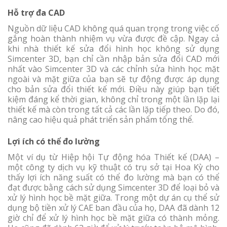
Hỗ trợ đa CAD
Nguồn dữ liệu CAD không quá quan trọng trong việc cố
gắng hoàn thành nhiệm vụ vừa được đề cập. Ngay cả
khi nhà thiết kế sửa đổi hình học không sử dụng
Simcenter 3D, bạn chỉ cần nhập bản sửa đổi CAD mới
nhất vào Simcenter 3D và các chỉnh sửa hình học mặt
ngoài và mặt giữa của bạn sẽ tự động được áp dụng
cho bản sửa đổi thiết kế mới. Điều này giúp bạn tiết
kiệm đáng kể thời gian, không chỉ trong một lần lặp lại
thiết kế mà còn trong tất cả các lần lặp tiếp theo. Do đó,
nâng cao hiệu quả phát triển sản phẩm tổng thể.
Lợi ích có thể đo lường
Một ví dụ từ Hiệp hội Tự động hóa Thiết kế (DAA) –
một công ty dịch vụ kỹ thuật có trụ sở tại Hoa Kỳ cho
thấy lợi ích năng suất có thể đo lường mà bạn có thể
đạt được bằng cách sử dụng Simcenter 3D để loại bỏ và
xử lý hình học bề mặt giữa. Trong một dự án cụ thể sử
dụng bộ tiền xử lý CAE ban đầu của họ, DAA đã dành 12
giờ chỉ để xử lý hình học bề mặt giữa có thành mỏng.