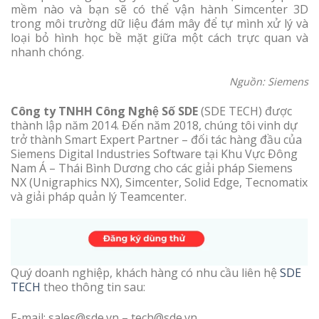
mềm nào và bạn sẽ có thể vận hành Simcenter 3D
trong môi trường dữ liệu đám mây để tự mình xử lý và
loại bỏ hình học bề mặt giữa một cách trực quan và
nhanh chóng.
Nguồn: Siemens
Công ty TNHH Công Nghệ Số SDE
(SDE TECH) được
thành lập năm 2014. Đến năm 2018, chúng tôi vinh dự
trở thành Smart Expert Partner – đối tác hàng đầu của
Siemens Digital Industries Software tại Khu Vực Đông
Nam Á – Thái Bình Dương cho các giải pháp Siemens
NX (Unigraphics NX), Simcenter, Solid Edge, Tecnomatix
và giải pháp quản lý Teamcenter.
Quý doanh nghiệp, khách hàng có nhu cầu liên hệ
SDE
TECH
theo thông tin sau:
E-mail: sales@sde.vn – tech@sde.vn