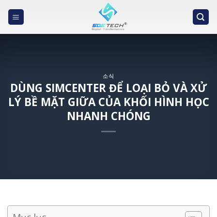
Skip
to
content
소식
DÙNG SIMCENTER ĐỂ LOẠI BỎ VÀ XỬ
LÝ BỀ MẶT GIỮA CỦA KHỐI HÌNH HỌC
NHANH CHÓNG