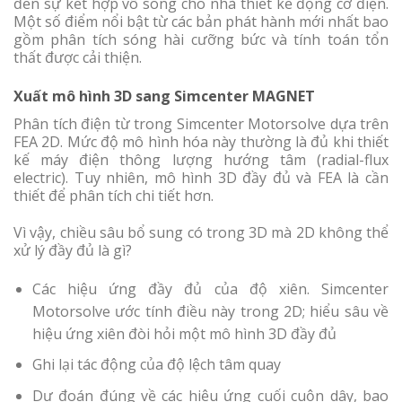
đến sự kết hợp vô song cho nhà thiết kế động cơ điện.
Một số điểm nổi bật từ các bản phát hành mới nhất bao
gồm phân tích sóng hài cưỡng bức và tính toán tổn
thất được cải thiện.
Xuất mô hình 3D sang Simcenter MAGNET
Phân tích điện từ trong Simcenter Motorsolve dựa trên
FEA 2D. Mức độ mô hình hóa này thường là đủ khi thiết
kế máy điện thông lượng hướng tâm (radial-flux
electric). Tuy nhiên, mô hình 3D đầy đủ và FEA là cần
thiết để phân tích chi tiết hơn.
Vì vậy, chiều sâu bổ sung có trong 3D mà 2D không thể
xử lý đầy đủ là gì?
Các hiệu ứng đầy đủ của độ xiên. Simcenter
Motorsolve ước tính điều này trong 2D; hiểu sâu về
hiệu ứng xiên đòi hỏi một mô hình 3D đầy đủ
Ghi lại tác động của độ lệch tâm quay
Dự đoán đúng về các hiệu ứng cuối cuộn dây, bao