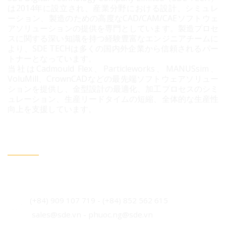
は2014年に設立され、産業分野における設計、シミュレ
ーション、製造のための高度なCAD/CAM/CAEソフトウェ
アソリューションの提供を専門としています。製造プロセ
スに関する深い知識を持つ経験豊富なエンジニアチームに
より、SDE TECHは多くの国内外企業から信頼されるパー
トナーとなっています。
当社はCadmould Flex、Particleworks、MANUSsim、
VoluMill、CrownCADなどの最先端ソフトウェアソリュー
ションを提供し、金型設計の最適化、加工プロセスのシミ
ュレーション、生産リードタイムの短縮、全体的な生産性
向上を支援しています。
連絡情報
ベトナム・ホーチミン市 ビンフン社 コニック住宅地 3B
通り96番地
(+84) 909 107 719
-
(+84)
852 562 615
sales@sde.vn - phuoc.ng@sde.vn