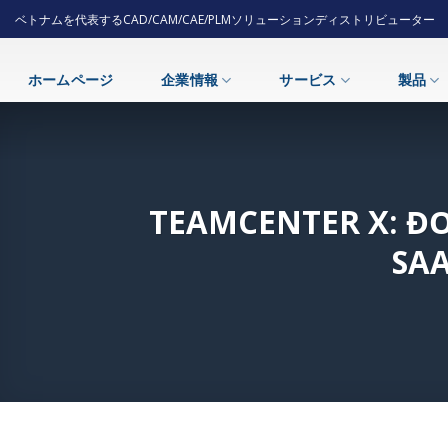
Skip
ベトナムを代表するCAD/CAM/CAE/PLMソリューションディストリビューター
to
content
ホームページ
企業情報
サービス
製品
TEAMCENTER X: ĐƠ
SAA