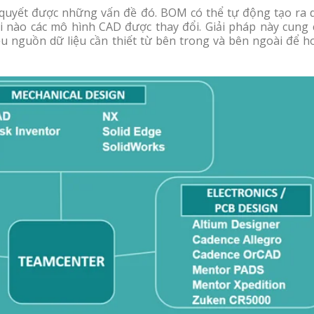
quyết được những vấn đề đó. BOM có thể tự động tạo ra 
hi nào các mô hình CAD được thay đổi. Giải pháp này cung 
 nguồn dữ liệu cần thiết từ bên trong và bên ngoài để h