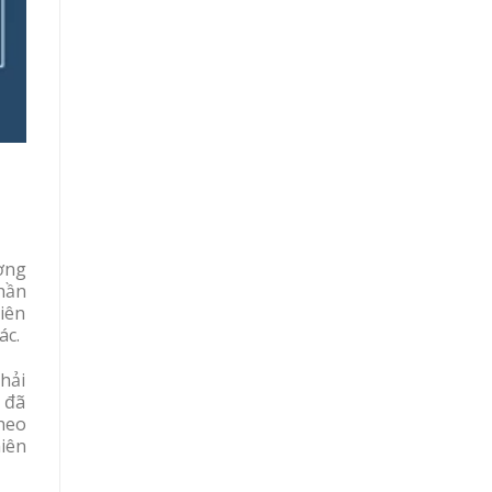
ơng
hần
iên
ác.
hải
 đã
heo
hiên