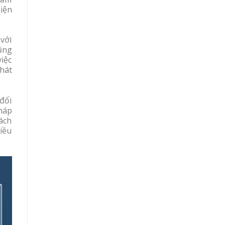
iện
 với
cũng
iệc
hát
 đổi
háp
ách
iều