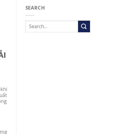
SEARCH
ẢI
khi
uất
công
 ứng