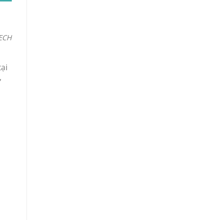
ECH
ại
,