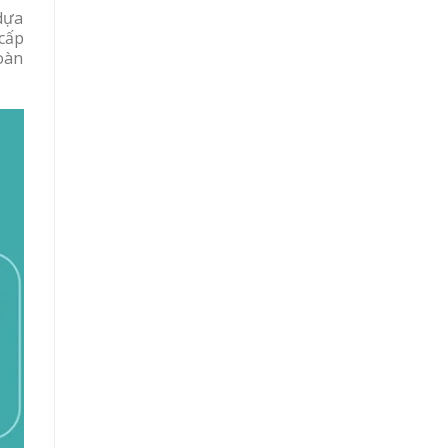
dựa
cấp
oàn