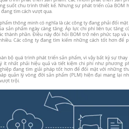
ng suốt chu trình thiết kế. Nhưng sự phát triển của BOM h
 đang tìm cách vượt qua.
 phẩm thông minh có nghĩa là các công ty đang phải đối mặt
ủa sản phẩm ngày càng tăng. Áp lực chi phí liên tục tăng 
ác thành phần. Điều này đòi hỏi BOM trở nên phức tạp và v
hiều. Các công ty đang tìm kiếm những cách tốt hơn để p
oàn bộ quá trình phát triển sản phẩm, vì vậy bất kỳ sự thay
ý ít nhất phải hiệu quả và tiết kiệm chi phí như phương p
ghiệp đang tìm giải pháp tốt hơn để đối mặt với những th
pháp quản lý vòng đời sản phẩm (PLM) hiện đại mang lại nh
vượt trội.