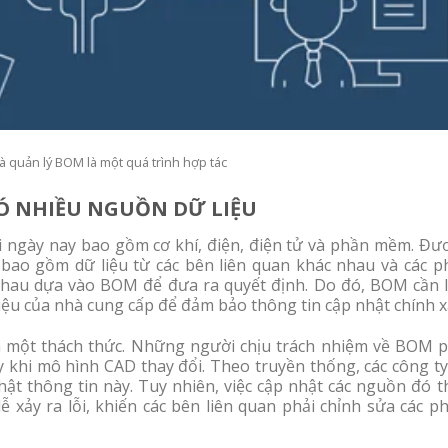
và quản lý BOM là một quá trình hợp tác
Ó NHIỀU NGUỒN DỮ LIỆU
 ngày nay bao gồm cơ khí, điện, điện tử và phần mềm. Đư
bao gồm dữ liệu từ các bên liên quan khác nhau và các p
hau dựa vào BOM để đưa ra quyết định. Do đó, BOM cần l
 liệu của nhà cung cấp để đảm bảo thông tin cập nhật chính x
 là một thách thức. Những người chịu trách nhiệm về BOM p
hi mô hình CAD thay đổi. Theo truyền thống, các công ty
ật thông tin này. Tuy nhiên, việc cập nhật các nguồn đó t
ễ xảy ra lỗi, khiến các bên liên quan phải chỉnh sửa các p