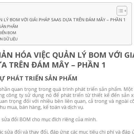
N LÝ BOM VỚI GIẢI PHÁP SAAS DỰA TRÊN ĐÁM MÂY – PHẦN 1
 SẢN PHẨM
RIỂN BOM
N DỮ LIỆU
ẢN HÓA VIỆC QUẢN LÝ BOM VỚI GI
ỰA TRÊN ĐÁM MÂY – PHẦN 1
SỰ PHÁT TRIỂN SẢN PHẨM
phần quan trọng trong quá trình phát triển sản phẩm. Một 
ng công ty sử dụng nó để phát triển từ thiết kế đến sản x
uan trọng đối với nhiều bên liên quan, cả trong và ngoài 
hu mua, bán hàng, kế toán và dịch vụ.
 sửa đổi BOM cho mục đích riêng của mình.
c sửa đổi và thay đổi, đáp ứng các mục tiêu chi phí và đáp