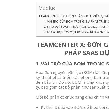
Mục lục
TEAMCENTER X: ĐƠN GIẢN HÓA VIỆC QUẢ
1. VAI TRÒ CỦA BOM TRONG SỰ PHÁT TRIỂN
2. NHỮNG THÁCH THỨC TRONG VIỆC PHÁT T
3. ĐỒNG BỘ HÓA MỘT BOM CÓ NHIỀU NGUỒ
TEAMCENTER X: ĐƠN GI
PHÁP SAAS D
1. VAI TRÒ CỦA BOM TRONG 
Hóa đơn nguyên vật liệu (BOM) là một 
kỹ thuật phát triển, các phòng ban tro
đến bảo trì. Do đó, BOM là chìa khóa q
ty, bao gồm các bộ phận như sản xuất, t
Mỗi bộ phận có chức năng điều chỉnh và
Kỹ thuật: dựa vào BOM để theo dõi cá