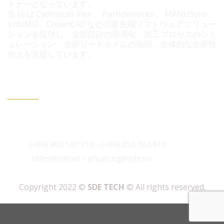
トナーとなっています。
当社はCadmould Flex、Particleworks、MANUSsim、
VoluMill、CrownCADなどの最先端ソフトウェアソリュー
ションを提供し、金型設計の最適化、加工プロセスのシミ
ュレーション、生産リードタイムの短縮、全体的な生産性
向上を支援しています。
連絡情報
ベトナム・ホーチミン市 ビンフン社 コニック住宅地 3B
通り96番地
(+84) 909 107 719
-
(+84)
852 562 615
sales@sde.vn - phuoc.ng@sde.vn
Copyright 2022 ©
SDE TECH
© All rights reserved.