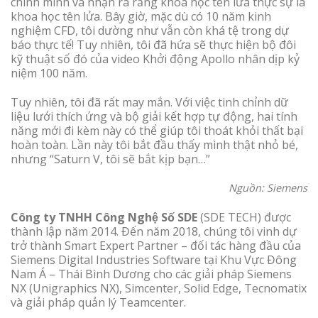
chính mình và nhận ra rằng khoa học tên lửa thực sự là
khoa học tên lửa. Bây giờ, mặc dù có 10 năm kinh
nghiệm CFD, tôi dường như vẫn còn khá tệ trong dự
báo thực tế! Tuy nhiên, tôi đã hứa sẽ thực hiện bộ đôi
kỹ thuật số đó của video Khởi động Apollo nhân dịp kỷ
niệm 100 năm.
Tuy nhiên, tôi đã rất may mắn. Với việc tinh chỉnh dữ
liệu lưới thích ứng và bộ giải kết hợp tự động, hai tính
năng mới đi kèm này có thể giúp tôi thoát khỏi thất bại
hoàn toàn. Lần này tôi bắt đầu thấy mình thật nhỏ bé,
nhưng “Saturn V, tôi sẽ bắt kịp bạn…”
Nguồn: Siemens
Công ty TNHH Công Nghệ Số SDE
(SDE TECH) được
thành lập năm 2014. Đến năm 2018, chúng tôi vinh dự
trở thành Smart Expert Partner – đối tác hàng đầu của
Siemens Digital Industries Software tại Khu Vực Đông
Nam Á – Thái Bình Dương cho các giải pháp Siemens
NX (Unigraphics NX), Simcenter, Solid Edge, Tecnomatix
và giải pháp quản lý Teamcenter.