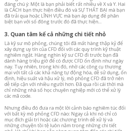
đáng chú ý: Một là bạn phải biết rất nhiều về X và Y. Hai
là CÁCH bạn thực hiện điều đó và SỰ THẤT BẠI mà bạn
đã trải qua hoặc LĨNH VỰC mà bạn áp dụng để phân
biệt bạn với số đông trước đó đã thực hiện…
3. Quan tâm kể cả những chi tiết nhỏ
Là kỹ sư mô phỏng, chúng tôi đã mất hàng thập kỷ để
xây dựng uy tín của CFD đối với các quy trình kỹ thuật
nghiêm ngặt. Hàng nghìn kỹ sư CFD đi trước bạn đã
dành hàng triệu giờ để có được CFD ổn định như ngày
nay. Tuy nhiên, trong khi đó, nhờ các công cụ thương
mại với tất cả các khả năng tự động hóa, dễ sử dụng, ổn
định, hiệu suất và hậu xử lý, mô phỏng CFD đã trở nên
dễ tiếp cận với nhiều người hơn. Đã qua rồi cái thời mà
chỉ những nhà số học chuyên nghiệp mới có thể xử lý
các mã code.
Nhưng điều đó đưa ra một lời cảnh báo nghiêm túc đối
với bất kỳ mô phỏng CFD nào: Ngay cả khi nó chỉ có
mục đích giải trí hoặc các chương trình dễ xử lý và
những chuyện tồi tệ luôn nằm trong những chi tiết