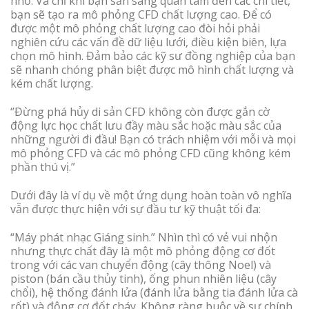
nhỏ. Và chỉ khi bạn sẵn sàng quan tâm đến các chi tiết,
bạn sẽ tạo ra mô phỏng CFD chất lượng cao. Để có
được một mô phỏng chất lượng cao đòi hỏi phải
nghiên cứu các vấn đề dữ liệu lưới, điều kiện biên, lựa
chọn mô hình. Đảm bảo các kỹ sư đồng nghiệp của bạn
sẽ nhanh chóng phân biệt được mô hình chất lượng và
kém chất lượng.
‘’Đừng phá hủy di sản CFD không còn được gắn cờ
động lực học chất lưu đầy màu sắc hoặc màu sắc của
những người đi đầu! Bạn có trách nhiệm với mỗi và mọi
mô phỏng CFD và các mô phỏng CFD cũng không kém
phần thú vị.”
Dưới đây là ví dụ về một ứng dụng hoàn toàn vô nghĩa
vẫn được thực hiện với sự đầu tư kỹ thuật tối đa:
“Máy phát nhạc Giáng sinh.” Nhìn thì có vẻ vui nhộn
nhưng thực chất đây là một mô phỏng động cơ đốt
trong với các van chuyển động (cây thông Noel) và
piston (bán cầu thủy tinh), ống phun nhiên liệu (cây
chổi), hệ thống đánh lửa (đánh lửa bằng tia đánh lửa cà
rốt) và động cơ đốt cháy. Không ràng buộc về sự chính