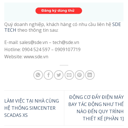
Quý doanh nghiệp, khách hàng có nhu cầu liên hệ
SDE
TECH
theo thông tin sau:
E-mail: sales@sde.vn – tech@sde.vn
Hotline: 0904 524 597 – 0909107719
Website: www.sde.vn
ĐỘNG CƠ ĐẨY ĐIỆN MÁY
LÀM VIỆC TẠI NHÀ CÙNG
BAY TÁC ĐỘNG NHƯ THẾ
HỆ THỐNG SIMCENTER
NÀO ĐẾN QUY TRÌNH
SCADAS XS
THIẾT KẾ [PHẦN 1]