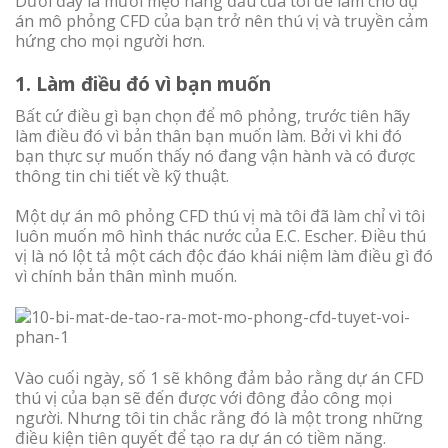
Dưới đây là mười mẹo hàng đầu của tôi để làm cho dự
án mô phỏng CFD của bạn trở nên thú vị và truyền cảm
hứng cho mọi người hơn.
1. Làm điều đó vì bạn muốn
Bất cứ điều gì bạn chọn để mô phỏng, trước tiên hãy
làm điều đó vì bản thân bạn muốn làm. Bởi vì khi đó
bạn thực sự muốn thấy nó đang vận hành và có được
thông tin chi tiết về kỹ thuật.
Một dự án mô phỏng CFD thú vị mà tôi đã làm chỉ vì tôi
luôn muốn mô hình thác nước của E.C. Escher. Điều thú
vị là nó lột tả một cách độc đáo khái niệm làm điều gì đó
vì chính bản thân mình muốn.
Vào cuối ngày, số 1 sẽ không đảm bảo rằng dự án CFD
thú vị của bạn sẽ đến được với đông đảo công mọi
người. Nhưng tôi tin chắc rằng đó là một trong những
điều kiện tiên quyết để tạo ra dự án có tiềm năng.