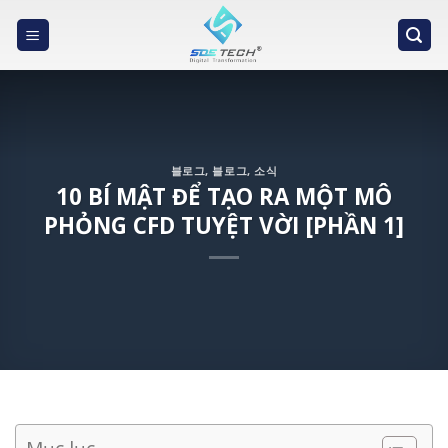
Skip
to
content
블로그
,
블로그
,
소식
10 BÍ MẬT ĐỂ TẠO RA MỘT MÔ
PHỎNG CFD TUYỆT VỜI [PHẦN 1]