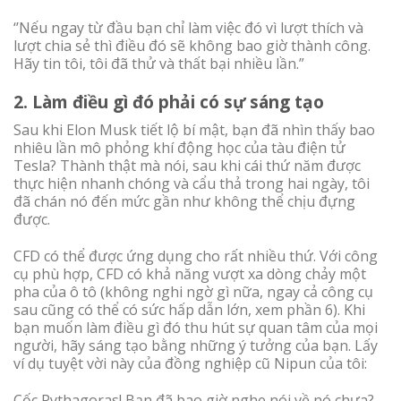
‘’Nếu ngay từ đầu bạn chỉ làm việc đó vì lượt thích và
lượt chia sẻ thì điều đó sẽ không bao giờ thành công.
Hãy tin tôi, tôi đã thử và thất bại nhiều lần.”
2. Làm điều gì đó phải có sự sáng tạo
Sau khi Elon Musk tiết lộ bí mật, bạn đã nhìn thấy bao
nhiêu lần mô phỏng khí động học của tàu điện tử
Tesla? Thành thật mà nói, sau khi cái thứ năm được
thực hiện nhanh chóng và cẩu thả trong hai ngày, tôi
đã chán nó đến mức gần như không thể chịu đựng
được.
CFD có thể được ứng dụng cho rất nhiều thứ. Với công
cụ phù hợp, CFD có khả năng vượt xa dòng chảy một
pha của ô tô (không nghi ngờ gì nữa, ngay cả công cụ
sau cũng có thể có sức hấp dẫn lớn, xem phần 6). Khi
bạn muốn làm điều gì đó thu hút sự quan tâm của mọi
người, hãy sáng tạo bằng những ý tưởng của bạn. Lấy
ví dụ tuyệt vời này của đồng nghiệp cũ Nipun của tôi:
Cốc Pythagoras! Bạn đã bao giờ nghe nói về nó chưa?