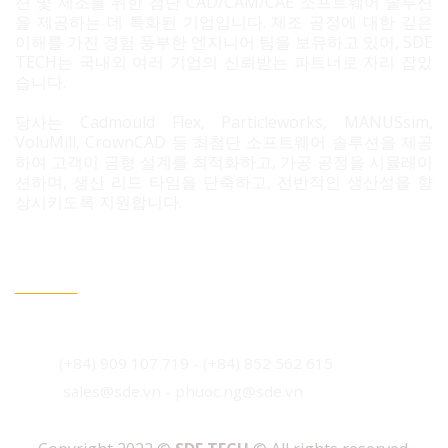
션 및 제조를 위한 첨단 CAD/CAM/CAE 소프트웨어 솔루션
을 제공하는 데 특화된 기업입니다. 제조 공정에 대한 깊은
이해를 가진 경험 풍부한 엔지니어 팀을 보유하고 있어, SDE
TECH는 국내외 여러 기업의 신뢰받는 파트너로 자리 잡았
습니다.
당사는 Cadmould Flex, Particleworks, MANUSsim,
VoluMill, CrownCAD 등 최첨단 소프트웨어 솔루션을 제공
하여 고객이 금형 설계를 최적화하고, 가공 공정을 시뮬레이
션하며, 생산 리드 타임을 단축하고, 전반적인 생산성을 향
상시키도록 지원합니다.
문의 필요 시 연락정보
베트남 호치민시 빈흥사 코닉 주거단지 3B도로 96번지
(+84) 909 107 719
-
(+84) 852 562 615
sales@sde.vn - phuoc.ng@sde.vn