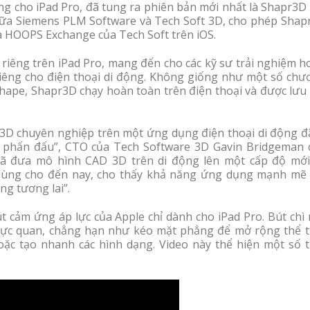
 cho iPad Pro, đã tung ra phiên bản mới nhất là Shapr3D 3
giữa Siemens PLM Software và Tech Soft 3D, cho phép Shap
à HOOPS Exchange của Tech Soft trên iOS.
riêng trên iPad Pro, mang đến cho các kỹ sư trải nghiệm h
iêng cho điện thoại di động. Không giống như một số chư
hape, Shapr3D chạy hoàn toàn trên điện thoại và được lưu 
 3D chuyên nghiệp trên một ứng dụng điện thoại di động đã
phấn đấu”, CTO của Tech Software 3D Gavin Bridgeman 
đã đưa mô hình CAD 3D trên di động lên một cấp độ mới
dùng cho đến nay, cho thấy khả năng ứng dụng mạnh mẽ
ng tương lai”.
t cảm ứng áp lực của Apple chỉ dành cho iPad Pro. Bút chì
rực quan, chẳng hạn như kéo mặt phẳng để mở rộng thể tí
ặc tạo nhanh các hình dạng. Video này thể hiện một số t