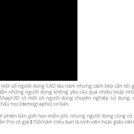
ới một số người dùng CAD lâu năm nhưng cách tiếp cận tối 
p dẫn những người dùng không yêu cầu quá nhiều hoặc nh
 Shapr3D có một số người dùng chuyên nghiệp sử dụng, v
hẩu học (demographic) cơ bản.
i phiên bản giới hạn miễn phí, nhưng người dùng cũng có 
n Pro có giá $150/năm (nếu bạn là sinh viên hoặc giáo viên