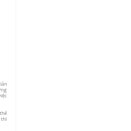
giản
ững
iệc
thể
 thì