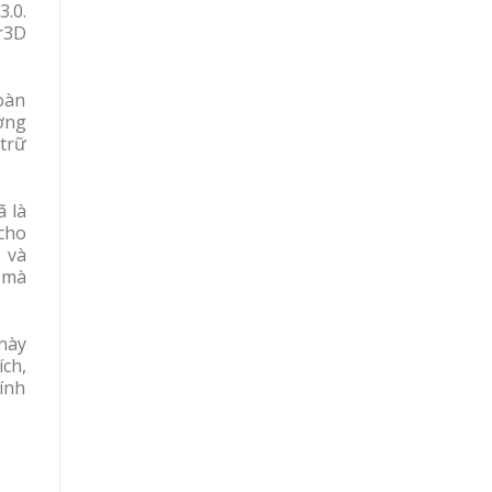
.0.
r3D
oàn
ơng
trữ
 là
cho
 và
 mà
 này
ch,
ính