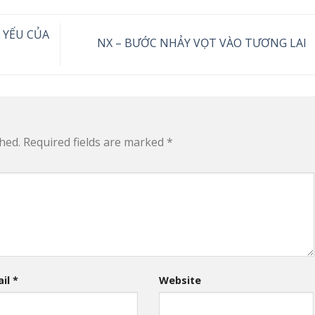
 YẾU CỦA
NX – BƯỚC NHẢY VỌT VÀO TƯƠNG LAI
hed.
Required fields are marked
*
ail
*
Website