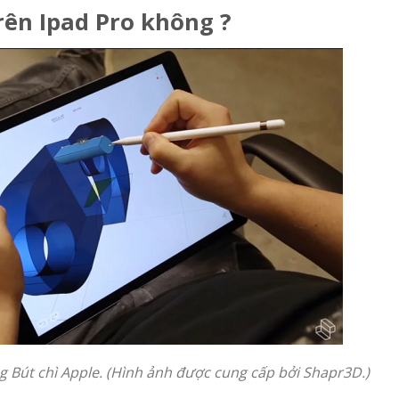
rên Ipad Pro không ?
 Bút chì Apple. (Hình ảnh được cung cấp bởi Shapr3D.)