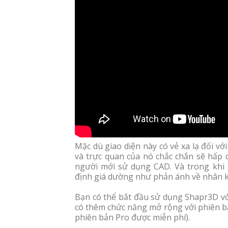
Mặc dù giao diện này có vẻ xa lạ đối v
và trực quan của nó chắc chắn sẽ hấ
người mới sử dụng CAD. Và trong khi
định giá dường như phản ánh về nhân k
Bạn có thể bắt đầu sử dụng Shapr3D vớ
có thêm chức năng mở rộng với phiên bả
phiên bản Pro được miễn phí).