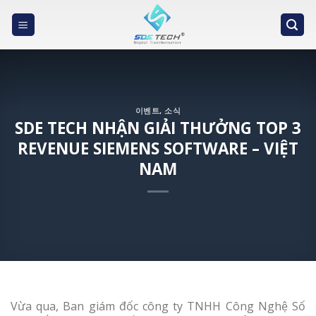
Skip
to
content
이벤트
,
소식
SDE TECH NHẬN GIẢI THƯỞNG TOP 3
REVENUE SIEMENS SOFTWARE – VIỆT
NAM
Vừa qua, Ban giám đốc công ty TNHH Công Nghệ Số