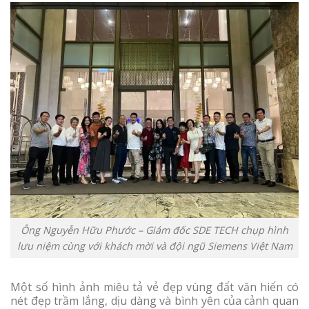
Ông Nguyễn Hữu Phước – Giám đốc SDE TECH chụp hình
lưu niệm cùng với khách mời và đội ngũ Siemens Việt Nam
Một số hình ảnh miêu tả vẻ đẹp vùng đất văn hiến có
nét đẹp trầm lắng, dịu dàng và bình yên của cảnh quan